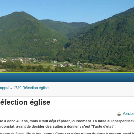
Aller au contenu principal
'appui
»
1739 Réfection église
éfection église
Versio
ise a donc 40 ans, mais il faut déjà réparer, lourdement. La faute au charpentier?
constat, avant de décider des suites à donner : c'est "l'acte d'état"
.
ésence de Pierre, fils de feu Jacques Chesaz et maître-tailleur de pierre à son tour, parmi l