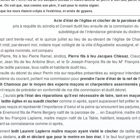
. On voit que, tout comme son père, il sait pour le moins signer.
 que les murs étaient crépis à l'extérieur, et ornés de gypses.
Acte d’état de l’église et clocher de la paroisse
pris à requête du scindiq et Conseil dudit lieu ensuite de la commission du 
subdélégué de l’intendance générale du dixièm
ept cent trente-neuf, et le quinze juillet au lieu de au-devant de l’église de Ch
 midi, par-devant moi, notaire royal collégié de la ville d’Aiguebelle soussigné, e
 ci-après nommés, ont comparu
Pierre, fils à feu Pierre Ramel, sindicq,
Pierre fils à feu Jacques Chiesaz
, Claud
er, Jean fils de feu Antoine Brun, et le Sr Joseph-François fils de feu M° Françoi
e ladite paroisse, tous natifs et habitants dudit lieu,
nsuite du décret du sieur Perrin mis sur requêtes présentées au seigneur intenda
ixième du courant, portant ma commission pour
prendre l’acte d’état de la nef de l
dit Chamoux par le moyen des experts maçons et charpentiers assermentés p
ont requis de précéder en conformité de ma dite commission et dudit décret,
, j’aurais
pris l’état des réparations qu’il est nécessaire de faire, tant en maço
 ladite église et au susdit clocher
comme ci-après, ayant auparavant fait prêter l
 pas requis et représenté l’importance d’icelui et la peine qu’encourent les parjures,
e Enemond fils de Pierre Bergery natif de la paroisse de … en Dauphiné, maître ch
 de feu François Lapierre, maître maçon natif de La Table, habitant, lesquels ont d
ant sa connaissance comme ci-après,
rement
ledit Laurent Lapierre maître maçon ayant visité le clocher
de ladite ég
au dedans,
a dit et déclaré que pour le mettre en bon état
, il le faut tout garnir e