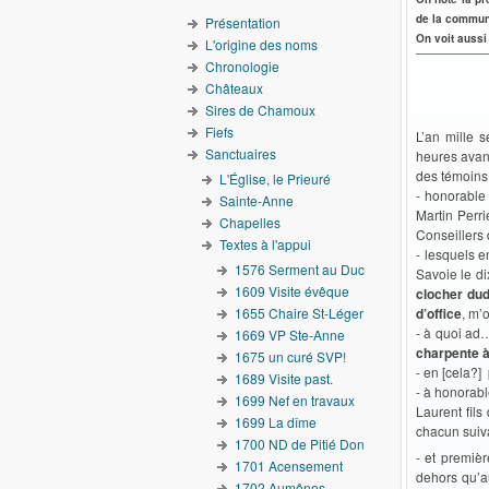
de la commune
Présentation
On voit aussi
L'origine des noms
Chronologie
Châteaux
Sires de Chamoux
Fiefs
L’an mille s
Sanctuaires
heures avant
des témoins
L'Église, le Prieuré
- honorable 
Sainte-Anne
Martin Perri
Chapelles
Conseillers d
Textes à l'appui
- lesquels e
1576 Serment au Duc
Savoie le d
1609 Visite évêque
clocher du
1655 Chaire St-Léger
d’office
, m’
- à quoi ad…
1669 VP Ste-Anne
charpente à
1675 un curé SVP!
- en [cela?]
1689 Visite past.
- à honorabl
1699 Nef en travaux
Laurent fils
1699 La dîme
chacun suiv
1700 ND de Pitié Don
- et premiè
1701 Acensement
dehors qu’
1702 Aumônes