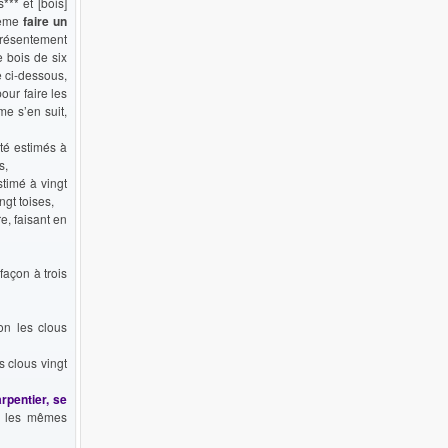
*** et [bois]
 même
faire un
présentement
e bois de six
e ci-dessous,
our faire les
me s’en suit,
été estimés à
s,
stimé à vingt
ngt toises,
re, faisant en
façon à trois
on les clous
s clous vingt
rpentier, se
us les mêmes