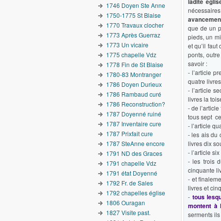
ladite égli
1746 Doyen Ste Anne
nécessaires,
1750-1775 St Blaise
avancement 
1770 Travaux clocher
que de un pi
1773 Après Guerraz
pieds, un mi
1773 Un vicaire
et qu’il fau
1775 chapelle Vdz
ponts, outre
savoir :
1778 Fin de St Blaise
- l’article 
1780-83 Montranger
quatre livres
1786 Doyen Durieux
- l’article 
1786 Rambaud curé
livres la to
1786 Reconstruction?
- de l’articl
1787 Doyenné ruiné
tous sept ce
1787 Inventaire cure
- l’article q
1787 Prixfait cure
- les ais du
1787 SteAnne encore
livres dix so
- l’article si
1791 ND des Graces
- les trois
1791 chapelle Vdz
cinquante liv
1791 état Doyenné
- et finalem
1792 Fr. de Sales
livres et cin
1792 chapelles église
-
tous lesqu
1806 Ouragan
montent à l
1827 Visite past.
serments ils