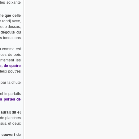
 les soixante
me que celle
in rond] avec,
e que dessus,
s
dégouts du
es fondations
es comme est
ièces de bois
entement les
e, de quatre
 deux poutres
par la chute
nt imparfaits
es portes de
aurait dit et
 de planches
ssus, et deux
e couvert de