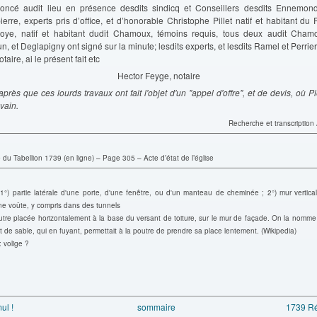
noncé audit lieu en présence desdits sindicq et Conseillers desdits Ennemon
erre, experts pris d’office, et d’honorable Christophe Pillet natif et habitant du 
ye, natif et habitant dudit Chamoux, témoins requis, tous deux audit Chamo
n, et Deglapigny ont signé sur la minute; lesdits experts, et lesdits Ramel et Perrier 
otaire, ai le présent fait etc
Hector Feyge, notaire
après que ces lourds travaux ont fait l'objet d'un "appel d'offre", et de devis, où 
vain.
Recherche et transcription
 du Tabellion 1739 (en ligne) – Page 305 – Acte d’état de l’église
 1°) partie latérale d'une porte, d'une fenêtre, ou d'un manteau de cheminée ; 2°) mur vertica
ne voûte, y compris dans des tunnels
outre placée horizontalement à la base du versant de toiture, sur le mur de façade. On la nomme 
lit de sable, qui en fuyant, permettait à la poutre de prendre sa place lentement. (Wikipedia)
: volige ?
ul !
sommaire
1739 Ré