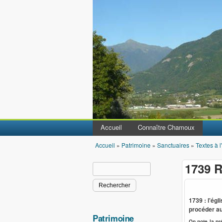
Accueil
Connaître Chamoux
Accueil
»
Patrimoine
»
Sanctuaires
»
Textes à l
Vous êtes ici
1739 R
Rechercher
Formulaire de recherche
1739 : l'égl
procéder au 
Patrimoine
On note la pr