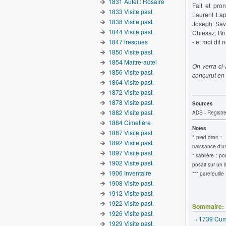
1831 Autel : Rosaire
Fait et pro
1833 Visite past.
Laurent Lapi
1838 Visite past.
Joseph Savo
1844 Visite past.
Chiesaz, Bru
1847 fresques
- et moi dit n
1850 Visite past.
1854 Maître-autel
On verra ci-
1856 Visite past.
concurut en 
1864 Visite past.
1872 Visite past.
1878 Visite past.
Sources
1882 Visite past.
ADS - Registre
1884 Cimetière
Notes
1887 Visite past.
* pied-droit :
1892 Visite past.
naissance d'u
1897 Visite past.
* sablière : p
1902 Visite past.
posait sur un 
1906 Inventaire
*** parefeuille 
1908 Visite past.
1912 Visite past.
1922 Visite past.
Sommaire:
1926 Visite past.
‹ 1739 Cum
1929 Visite past.