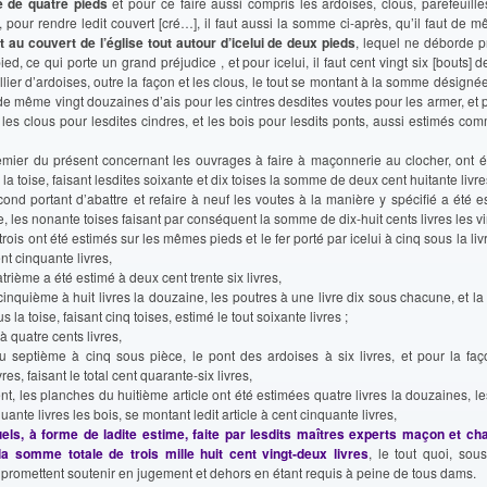
se de quatre pieds
et pour ce faire aussi compris les ardoises, clous, parefeuilles
 pour rendre ledit couvert [cré…], il faut aussi la somme ci-après, qu’il faut de
au couvert de l’église tout autour d’icelui de deux pieds
, lequel ne déborde 
ed, ce qui porte un grand préjudice , et pour icelui, il faut cent vingt six [bouts] d
llier d’ardoises, outre la façon et les clous, le tout se montant à la somme désigné
t de même vingt douzaines d’ais pour les cintres desdites voutes pour les armer, et p
 les clous pour lesdites cindres, et les bois pour lesdits ponts, aussi estimés com
premier du présent concernant les ouvrages à faire à maçonnerie au clocher, ont 
 la toise, faisant lesdites soixante et dix toises la somme de deux cent huitante livre
second portant d’abattre et refaire à neuf les voutes à la manière y spécifié a été e
ise, les nonante toises faisant par conséquent la somme de dix-huit cents livres les vi
e trois ont été estimés sur les mêmes pieds et le fer porté par icelui à cinq sous la liv
nt cinquante livres,
uatrième a été estimé à deux cent trente six livres,
 cinquième à huit livres la douzaine, les poutres à une livre dix sous chacune, et la 
us la toise, faisant cinq toises, estimé le tout soixante livres ;
x à quatre cents livres,
 du septième à cinq sous pièce, le pont des ardoises à six livres, et pour la faç
res, faisant le total cent quarante-six livres,
ent, les planches du huitième article ont été estimées quatre livres la douzaines, le
quante livres les bois, se montant ledit article à cent cinquante livres,
els, à forme de ladite estime, faite par lesdits maîtres experts maçon et cha
a somme totale de trois mille huit cent vingt-deux livres
, le tout quoi, so
 promettent soutenir en jugement et dehors en étant requis à peine de tous dams.