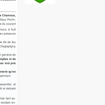
 de Chamoux,
Sieur Perrin,
e du courant
amoux, à huit
t en présence
e fils de feu
s Deglapigny,
nt général de
’église et du
ar moi pris
nnerie qu’en
e serment
arpentier, et
it et déclaré
lise tant au-
t recrépir en-