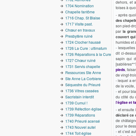
dehors, et a
1704 Nomination
toises à quo
Chapelle fantôme
- après quoi
1716 Chap. St Blaise
des chapelle
1717 Visite past.
son pied-dro
Chœur en travaux
par
la gran
Presbytère ruiné
couvert qui
1724 Clocher haussé
humides et a
- lesquelle
1726 La Cure : ultimatum
dit ci-dessu
1726 Réparations à la Cure
sapin qui d
1727 Chœur ruiné
[sablières**
1731 Servis chapelle
pieds
, fais
Ressources Ste Anne
de vingt-troi
Ste Anne La Corbiere
- lequel a 
Séquestre du Prieuré
de la voûte,
1736 Vitres cassées
- et pour bl
Sacristain interdit
du côté du 
l’église et 
1739 Cumul !
1739 Réfection église
- et ensuite 
1739 Réparations
déclaré ce 
de châtaigne
1740 Prieuré acensé
pour le dess
1743 Nouvel autel
- et c’est a
1744 Toit église