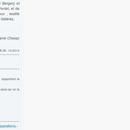
d Bergery et
Pontet, et de
ux , lesdits
illétérés,
Pierre Chesaz
 A.Dh. 10-2014
l supportant la
ainsi car on la
parations ›