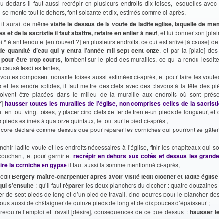
u-dedans il faut aussi recrépir en plusieurs endroits dix toises, lesquelles avec
i se monte tout le dehors, font soixante et dix, estimés comme ci-après,
 il aurait de même
visité le dessus de la voûte de ladite église, laquelle de mê
s et de la sacristie il faut abattre, refaire en entier à neuf
, et lui donner son [pla
it* étant fendu et [entrouvert ?] en plusieurs endroits, ce qui est arrivé [à cause] d
de quantité d’eau qui y entra l’année mil sept cent onze
, et par la [plaie] de
 pour être trop courts
, tombent sur le pied des murailles, ce qui a rendu lesdit
 causé lesdites fentes,
s voutes composent nonante toises aussi estimées ci-après, et pour faire les voût
s et les rendre solides, il faut mettre des clefs avec des clavons à la tête des p
oivent être placées dans le milieu de la muraille aux endroits où sont prés
?]
hausser toutes les murailles de l’église
,
non comprises celles de la sacristi
ant en tout vingt toises, y placer cinq clefs de fer de trente-un pieds de longueur, et
s pieds estimés à quatorze quintaux, le tout sur le pied ci-après ,
encore déclaré comme dessus que pour réparer les corniches qui pourront se gâter 
anchir ladite voute et les endroits nécessaires à l’église, finir les chapiteaux qui so
couchant, et pour garnir et
recrépir en dehors aux côtés et dessus les grand
faire la corniche en gypse
il faut aussi la somme mentionné ci-après,
ledit
Bergery maître-charpentier après avoir visité ledit clocher et ladite église 
qui s’ensuite
: qu’il faut
réparer
les deux planchers du clocher : quatre douzaines
r de sept pieds de long et d’un pied de travail, cinq poutres pour le plancher de
ous aussi de châtaigner de quinze pieds de long et de dix pouces d’épaisseur ;
utre/outre l’emploi et travail [désiré], conséquences de ce que dessus :
hausser l