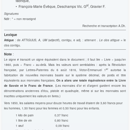
fabrique,
al
• François-Marie Évêque, Deschamps Vic. G
, Gravier F.
Signatures
Ndlr : * = non renseigné
Recherche et transcription A.Dh.
Lexique
Attigue
: de
ATTIGUUS, A, UM
(adjectif), contigu, e adj. : attenant .
Le clos attigue
= le
clos contigu.
Note
:
Le signe # transcrit un signe équivalent dans le document ; il faut lire « Livre » jusqu’en
1860, puis « Franc » au-delà. Mais les valeurs sont semblables : après la Révolution
er
française, par Lettres-Patentes du 6 août 1816, Victor-Emmanuel 1
autorise la
fabrication de nouvelles monnaies basée sur le système décimal, de poids et titre
équivalents aux monnaies françaises.
On a alors une totale équivalence entre la Livre
de Savoie et le Franc de France
. (Les monnaies d’or et d’argent gardent encore les
dénominations anciennes d’écu, pistole et quadruple, même si sur les monnaies sont
inscrites uniquement les valeurs en livres.)
Vers 1850, les salaires moyens pour douze heures de travail étaient de 3,60 francs pour
les hommes, 1,50 franc pour les femmes et 0,50 franc pour les enfants.
1 kilo de pain 0,37 franc
1 litre de vin 0,80 franc
1 œuf 0,09 franc