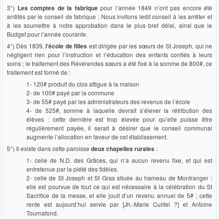
3°)
Les comptes de la fabrique
pour l’année 1849 n’ont pas encore été
arrêtés par le conseil de fabrique ; Nous invitons ledit conseil à les arrêter et
à les soumettre à notre approbation dans le plus bref délai, ainsi que le
Budget pour l’année courante.
4°) Dès 1839,
l’école de filles
est dirigée par les sœurs de St Joseph, qui ne
négligent rien pour l’instruction et l’éducation des enfants confiés à leurs
soins ; le traitement des Révérendes sœurs a été fixé à la somme de 800#, ce
traitement est formé de :
1- 120# produit du clos attigue à la maison
2- de 100# payé par la commune
3- de 55# payé par les administrateurs des revenus de l’école
4- de 525#, somme à laquelle devrait s’élever la rétribution des
élèves : cette dernière est trop élevée pour qu’elle puisse être
régulièrement payée, il serait à désirer que le conseil communal
augmente l’allocation en faveur de cet établissement.
5°) Il existe dans cette paroisse
deux chapelles rurales
:
1- celle de N.D. des Grâces, qui n’a aucun revenu fixe, et qui est
entretenue par la piété des fidèles.
2- celle de St Joseph et St Gras située au hameau de Montranger :
elle est pourvue de tout ce qui est nécessaire à la célébration du St
Sacrifice de la messe, et elle jouit d’un revenu annuel de 5# ; cette
rente est aujourd’hui servie par [Jh.-Marie Cuiltel ?] et Antoine
Tournafond.