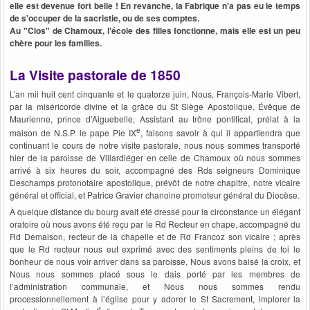
elle est devenue fort belle ! En revanche, la Fabrique n'a pas eu le temps
de s'occuper de la sacristie, ou de ses comptes.
Au "Clos" de Chamoux, l
'école des filles fonctionne, mais elle est un peu
chère pour les familles.
La Visite pastorale de 1850
L’an mil huit cent cinquante et le quatorze juin, Nous, François-Marie Vibert,
par la miséricorde divine et la grâce du St Siège Apostolique, Évêque de
Maurienne, prince d’Aiguebelle, Assistant au trône pontifical, prélat à la
e
maison de N.S.P. le pape Pie IX
, faisons savoir à qui il appartiendra que
continuant le cours de notre visite pastorale, nous nous sommes transporté
hier de la paroisse de Villardléger en celle de Chamoux où nous sommes
arrivé à six heures du soir, accompagné des Rds seigneurs Dominique
Deschamps protonotaire apostolique, prévôt de notre chapitre, notre vicaire
général et official, et Patrice Gravier chanoine promoteur général du Diocèse.
À quelque distance du bourg avait été dressé pour la circonstance un élégant
oratoire où nous avons été reçu par le Rd Recteur en chape, accompagné du
Rd Demaison, recteur de la chapelle et de Rd Francoz son vicaire ; après
que le Rd recteur nous eut exprimé avec des sentiments pleins de foi le
bonheur de nous voir arriver dans sa paroisse, Nous avons baisé la croix, et
Nous nous sommes placé sous le dais porté par les membres de
l’administration communale, et Nous nous sommes rendu
processionnellement à l’église pour y adorer le St Sacrement, implorer la