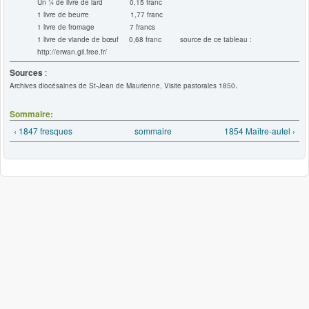
Un ¼ de livre de lard 0,15 franc
1 livre de beurre 1,77 franc
1 livre de fromage 7 francs
1 livre de viande de bœuf 0,68 franc
source de ce tableau :
http://erwan.gil.free.fr/
Sources
:
.
Archives diocésaines de St-Jean de Maurienne, Visite pastorales 1850
Sommaire:
‹ 1847 fresques
sommaire
1854 Maître-autel ›