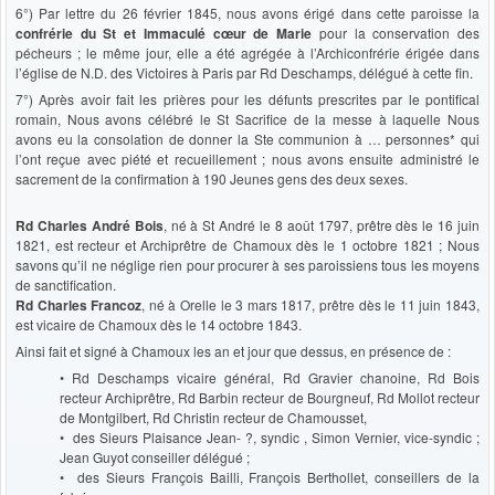
6°) Par lettre du 26 février 1845, nous avons érigé dans cette paroisse la
confrérie du St et Immaculé cœur de Marie
pour la conservation des
pécheurs ; le même jour, elle a été agrégée à l’Archiconfrérie érigée dans
l’église de N.D. des Victoires à Paris par Rd Deschamps, délégué à cette fin.
7°) Après avoir fait les prières pour les défunts prescrites par le pontifical
romain, Nous avons célébré le St Sacrifice de la messe à laquelle Nous
avons eu la consolation de donner la Ste communion à … personnes* qui
l’ont reçue avec piété et recueillement ; nous avons ensuite administré le
sacrement de la confirmation à 190 Jeunes gens des deux sexes.
Rd Charles André Bois
, né à St André le 8 août 1797, prêtre dès le 16 juin
1821, est recteur et Archiprêtre de Chamoux dès le 1 octobre 1821 ; Nous
savons qu’il ne néglige rien pour procurer à ses paroissiens tous les moyens
de sanctification.
Rd Charles Francoz
, né à Orelle le 3 mars 1817, prêtre dès le 11 juin 1843,
est vicaire de Chamoux dès le 14 octobre 1843.
Ainsi fait et signé à Chamoux les an et jour que dessus, en présence de :
• Rd Deschamps vicaire général, Rd Gravier chanoine, Rd Bois
recteur Archiprêtre, Rd Barbin recteur de Bourgneuf, Rd Mollot recteur
de Montgilbert, Rd Christin recteur de Chamousset,
• des Sieurs Plaisance Jean- ?, syndic , Simon Vernier, vice-syndic ;
Jean Guyot conseiller délégué ;
• des Sieurs François Bailli, François Berthollet, conseillers de la