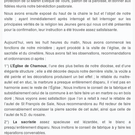
protection de St Martin Évêque de Tours, patron de la paroisse, et donner aux
fidèles réunis notre bénédiction pastorale.
Nous avons ensuite exposé du haut de la chaire le but et l’objet de notre
visite ; ayant immédiatement après interrogé et fait interroger sur les
principales vérités de la religion les Jeunes gens qui nous ont été présentés
pour la confirmation, leur instruction a été trouvée assez satisfaisante.
Aujourd’hui, vers les huit heures du matin, Nous avons commencé les
fonctions de notre ministère ; ayant procédé à la visite de l’église, de la
sacristie et du cimetière, Nous avons fait les observations, recommandations
et ordonnances ci-après :
1°)
L’Église de Chamoux
, l’une des plus belles de notre diocèse, est d’une
élégante structure ; elle a été décorée depuis notre dernière visite, la voûte a
été peinte et les décorations produisent un bel effet ; le rétable du maître-
autel est en stuc, la marbrure a presque entièrement disparu, il n’est pas en
harmonie avec le reste de l’Église ; Nous invitons le conseil de la fabrique et
subsidiairement celui de la commune à en faire faire un en marbre ou en bois
doré ; Nous voyons avec satisfaction (que l’on a refait à neuf le rétable de
l’autel de St François de Sale, Nous recommandons au Rd recteur de faire
convenablement encaisser la pierre sacrée de cet autel, ainsi que celle de
l’autel de N.D. du rosaire.
2°)
La sacristie
assez spacieuse est lézardée, et le blanc a
presqu’entièrement disparu. Nous invitons le conseil de fabrique à y faire les
réparations convenables.