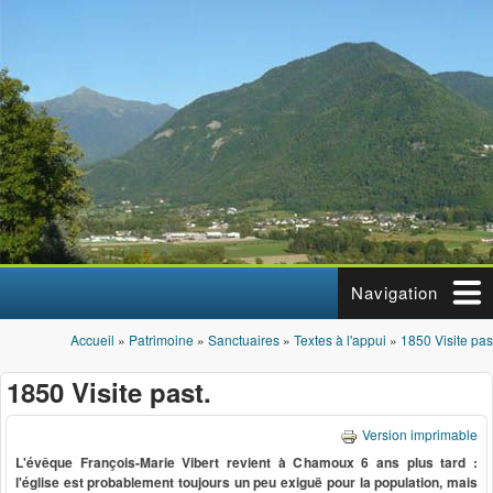
Aller au contenu principal
Navigation
Accueil
»
Patrimoine
»
Sanctuaires
»
Textes à l'appui
»
1850 Visite pas
Vous êtes ici
1850 Visite past.
Version imprimable
L'évêque François-Marie Vibert revient à Chamoux 6 ans plus tard :
l'église est probablement toujours un peu exiguë pour la population, mais