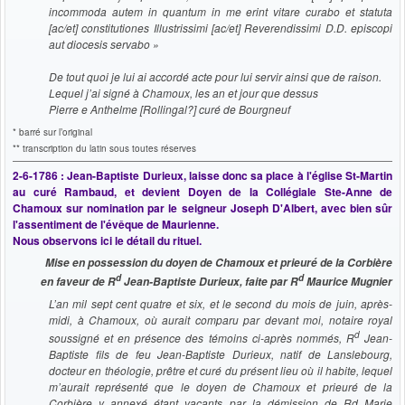
incommoda autem in quantum in me erint vitare curabo et statuta
[ac/et] constitutiones Illustrissimi [ac/et] Reverendissimi D.D. episcopi
aut diocesis servabo »
De tout quoi je lui ai accordé acte pour lui servir ainsi que de raison.
Lequel j’ai signé à Chamoux, les an et jour que dessus
Pierre e Anthelme [Rollingal?] curé de Bourgneuf
* barré sur l’original
** transcription du latin sous toutes réserves
2-6-1786 : Jean-Baptiste Durieux, laisse donc sa place à l'église St-Martin
au curé Rambaud, et devient Doyen de la Collégiale Ste-Anne de
Chamoux sur nomination par le seigneur Joseph D'Albert, avec bien sûr
l'assentiment de l'évêque de Maurienne.
Nous observons ici le détail du rituel.
Mise en possession du doyen de Chamoux et prieuré de la Corbière
d
d
en faveur de
R
Jean-Baptiste Durieux, faite par
R
Maurice Mugnier
L’an mil sept cent quatre et six, et le second du mois de juin, après-
midi, à Chamoux, où aurait comparu par devant moi, notaire royal
d
soussigné et en présence des témoins ci-après nommés, R
Jean-
Baptiste fils de feu Jean-Baptiste Durieux, natif de Lanslebourg,
docteur en théologie, prêtre et curé du présent lieu où il habite, lequel
m’aurait représenté que le doyen de Chamoux et prieuré de la
Corbière y annexé étant vacants par la démission de Rd Marie