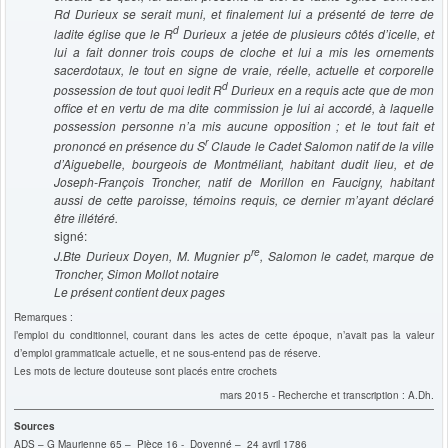
Rd Durieux se serait muni, et finalement lui a présenté de terre de
d
ladite église que le
R
Durieux a jetée de plusieurs côtés d’icelle, et
lui a fait donner trois coups de cloche et lui a mis les ornements
sacerdotaux, le tout en signe de vraie, réelle, actuelle et corporelle
d
possession de tout quoi ledit
R
Durieux en a requis acte que de mon
office et en vertu de ma dite commission je lui ai accordé, à laquelle
possession personne n’a mis aucune opposition ; et le tout fait et
r
prononcé en présence du S
Claude le Cadet Salomon natif de la ville
d’Aiguebelle, bourgeois de Montméliant, habitant dudit lieu, et de
Joseph-François Troncher, natif de Morillon en Faucigny, habitant
aussi de cette paroisse, témoins requis, ce dernier m’ayant déclaré
être illétéré.
signé:
re
J.Bte Durieux Doyen, M. Mugnier p
, Salomon le cadet, marque de
Troncher,
Simon Mollot notaire
Le présent contient deux pages
Remarques :
l’emploi du conditionnel, courant dans les actes de cette époque, n’avait pas la valeur
d’emploi grammaticale actuelle, et ne sous-entend pas de réserve.
Les mots de lecture douteuse sont placés entre crochets
mars 2015 - Recherche et transcription : A.Dh.
Sources
ADS – G Maurienne 65 – Pièce 16 - Doyenné – 24 avril 1786