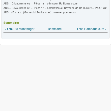
ADS – G Maurienne 65 – Pièce 18 - démission Rd Durieux cure –
ADS – G Maurienne 65 – Pièce 17 - nomination au Doyenné de Rd Durieux – 24-5-1786
ADS - 6E 11830 (Minutes M° Mollot 1786) : mise en possession
Sommaire:
‹ 1780-83 Montranger
sommaire
1786 Rambaud curé ›