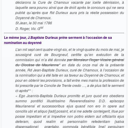
déclarons la Cure de Chamoux vacante par icelle démission, à
laquelle sera pourvu ainsi que de droit après le concours qui ne sera
publié qu’après que Rd Durieux aura pris la réelle possession du
Doyenné de Chamoux.
St Jean, le 30 mai 1786
ral
D. Roger, Vic. G
Le même jour, J.Baptiste Durieux prête serment à l'occasion de sa
nomination au doyenné
L’an mil sept cent quatre-vingt-six, et le vingt-quatre du mois de mai, je
soussigné curé de Bourgneuf, certifie qu’en exécution de la
commission qui m’a été donnée
par Monsieur Roger Vicaire général
du Diocèse de Maurienne
* en date du onze mai de la présente
année, Rd Jean-Baptiste Durieux, curé de Chamoux, à l’occasion de
la nomination qui a été faite en sa faveur au Doyenné de Chamoux, et
pour en obtenir les provisions, a fait entre mes mains la profession de
foi prescrite par le Concile de Trente credo …, a de plus fait le serment
ci-après
** :
« Ego Joannis-Baptista Durieux promitto et juro quod ero obediens
summo pontifici illustrissimo Reverendissimo D.D. episcopo
Maurianensi et successoribus ejus quaod non ero in opere aut
concilis ubi et aliquo [ladi] possint, et si me adette conteigerit, illue por
posse impediam et si impedive non potiro eidem aut officiariis ejus
deferam, quod realim et personnalim refedentiam {salva
dispensatione} prærtabo, commoda bénéficie [me] perquiram