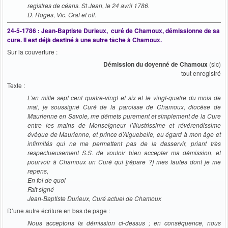
registres de céans. St Jean, le 24 avril 1786.
D. Roges, Vic. Gral et off.
24-5-1786 : Jean-Baptiste Durieux, curé de Chamoux, démissionne de sa
cure. Il est déjà destiné à une autre tâche à Chamoux.
Sur la couverture :
Démission du doyenné de Chamoux
(sic)
tout enregistré
Texte :
L’an mille sept cent quatre-vingt et six et le vingt-quatre du mois de
mai, je soussigné Curé de la paroisse de Chamoux, diocèse de
Maurienne en Savoie, me démets purement et simplement de la Cure
entre les mains de Monseigneur l’Illustrissime et révérendissime
évêque de Maurienne, et prince d’Aiguebelle, eu égard à mon âge et
infirmités qui ne me permettent pas de la desservir, priant très
respectueusement S.S. de vouloir bien accepter ma démission, et
pourvoir à Chamoux un Curé qui [répare ?] mes fautes dont je me
repens,
En foi de quoi
Fait signé
Jean-Baptiste Durieux, Curé actuel de Chamoux
D’une autre écriture en bas de page :
Nous acceptons la démission ci-dessus ; en conséquence, nous