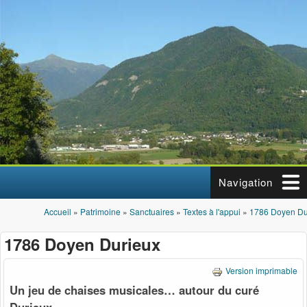
Aller au contenu principal
Navigation
Accueil
»
Patrimoine
»
Sanctuaires
»
Textes à l'appui
»
1786 Doyen Du
Vous êtes ici
1786 Doyen Durieux
Version imprimable
Un jeu de chaises musicales… autour du curé
Durieux