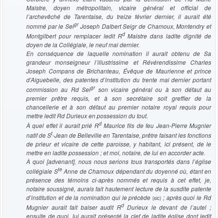
Maistre, doyen métropolitain, vicaire général et official de
l’archevêché de Tarentaise, du treize février dernier, il aurait été
gr
nommé par le Sei
Joseph Dalbert Seigr de Chamoux, Montendry et
d
Montgilbert pour remplacer ledit
R
Maistre dans ladite dignité de
doyen de la Collégiale, le neuf mai dernier.
En conséquence de laquelle nomination il aurait obtenu de Sa
grandeur monseigneur l’illustrissime et Révérendissime Charles
Joseph Compans de Brichanteau, Évêque de Maurienne et prince
d’Aiguebelle, des patentes d’institution du trente mai dernier portant
gr
commission au Rd Sei
son vicaire général ou à son défaut au
premier prêtre requis, et à son secrétaire soit greffier de la
chancellerie et à son défaut au premier notaire royal requis pour
mettre ledit Rd Durieux en possession du tout.
d
À quel effet il aurait prié
R
Maurice fils de feu Jean-Pierre Mugnier
t
natif de S
-Jean de Belleville en Tarentaise, prêtre faisant les fonctions
de prieur et vicaire de cette paroisse, y habitant, ici présent, de le
mettre en ladite possession ; et moi, notaire, de lui en accorder acte.
À quoi [advenant], nous nous serions tous transportés dans l’église
te
collégiale S
Anne de Chamoux dépendant du doyenné où, étant en
présence des témoins ci-après nommés et requis à cet effet, je,
notaire soussigné, aurais fait hautement lecture de la susdite patente
d’institution et de la nomination qui le précède
; après quoi le Rd
(sic)
d
Mugnier aurait fait baiser audit
R
Durieux le devant de l’autel ;
ensuite de quoi, lui aurait présenté la clef de ladite église dont ledit