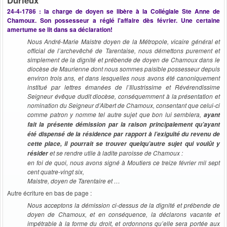
24-4-1786 : la charge de doyen se libère à la Collégiale Ste Anne de
Chamoux. Son possesseur a réglé l'affaire dès février. Une certaine
amertume se lit dans sa déclaration!
Nous André-Marie Maistre doyen de la Métropole, vicaire général et
official de l’archevêché de Tarentaise, nous démettons purement et
simplement de la dignité et prébende de doyen de Chamoux dans le
diocèse de Maurienne dont nous sommes paisible possesseur depuis
environ trois ans, et dans lesquelles nous avons été canoniquement
institué par lettres émanées de l’Illustrissime et Révérendissime
Seigneur évêque dudit diocèse, conséquemment à la présentation et
nomination du Seigneur d’Albert de Chamoux, consentant que celui-ci
comme patron y nomme tel autre sujet que bon lui semblera,
ayant
fait la présente démission par la raison principalement qu’ayant
été dispensé de la résidence par rapport à l’exiguïté du revenu de
cette place, il pourrait se trouver quelqu’autre sujet qui voulût y
et se rendre utile à ladite paroisse de Chamoux :
résider
en foi de quoi, nous avons signé à Moutiers ce treize février mil sept
cent quatre-vingt six,
Maistre, doyen de Tarentaire et …
Autre écriture en bas de page :
Nous acceptons la démission ci-dessus de la dignité et prébende de
doyen de Chamoux, et en conséquence, la déclarons vacante et
impétrable à la forme du droit, et ordonnons qu’elle sera portée aux