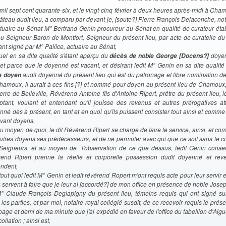
mil sept cent quarante-six, et le vingt-cinq février à deux heures après-midi à Cha
âteau dudit lieu, a comparu par devant je, [soute?] Pierre François Delaconche, not
ctuaire au Sénat M° Bertrand Genin procureur au Sénat en qualité de curateur établ
eu Seigneur Baron de Montfort, Seigneur du présent lieu, par acte de curatelle du
nt signé par M° Pallice, actuaire au Sénat,
quel en sa dite qualité s'étant aperçu du
doye
décès de noble George [Docens?]
, et parce que le doyenné est vacant, et désirant ledit M° Genin en sa dite qualit
audit doyenné du présent lieu qui est du patronage et libre nomination d
e doyen
hamoux, il aurait à ces fins [?] et nommé pour doyen au présent lieu de Chamoux, 
erre de Belleville, Révérend Antoine fils d'Antoine Ripert, prêtre du présent lieu, ic
ptant, voulant et entendant qu'il jouisse des revenus et autres prérogatives at
né dès à présent, en tant et en quoi qu'ils puissent consister tout ainsi et comme 
evant doyens,
au moyen de quoi, le dit Révérend Ripert se charge de faire le service, ainsi, et co
autres doyens ses prédécesseurs, et de ne permuter avec qui que ce soit sans le 
Seigneurs, et au moyen de l'observation de ce que dessus, ledit Genin consen
rend Ripert prenne la réelle et corporelle possession dudit doyenné et re
ndent,
tout quoi ledit M° Genin et ledit révérend Ropert m'ont requis acte pour leur servir et
s servent à faire que je leur ai [accordé?] de mon office en présence de noble Josep
° Claude-François Deglapigny du présent lieu, témoins requis qui ont signé s
les parties, et par moi, notaire royal collégié susdit, de ce recevoir requis le prés
page et demi de ma minute que j'ai expédié en faveur de l'office du tabellion d'Aig
ollation ; ainsi est,