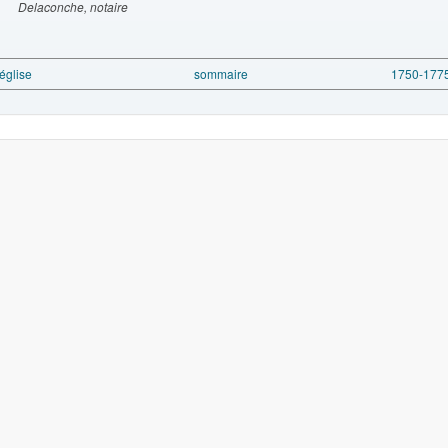
aconche, notaire
 église
sommaire
1750-1775 