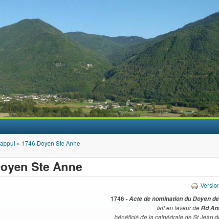
Aller au contenu principal
'appui
»
1746 Doyen Ste Anne
Doyen Ste Anne
Versio
1746 -
Acte de nomination du Doyen 
fait en faveur de
Rd Ant
bénéficié de la cathédrale de St Jean 