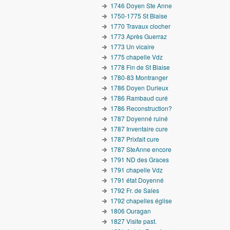
1746 Doyen Ste Anne
1750-1775 St Blaise
1770 Travaux clocher
1773 Après Guerraz
1773 Un vicaire
1775 chapelle Vdz
1778 Fin de St Blaise
1780-83 Montranger
1786 Doyen Durieux
1786 Rambaud curé
1786 Reconstruction?
1787 Doyenné ruiné
1787 Inventaire cure
1787 Prixfait cure
1787 SteAnne encore
1791 ND des Graces
1791 chapelle Vdz
1791 état Doyenné
1792 Fr. de Sales
1792 chapelles église
1806 Ouragan
1827 Visite past.