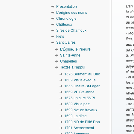
L'an 
Présentation
le ch
L'origine des noms
et a
Chronologie
du f
Châteaux
coura
Sires de Chamoux
- le
Fiefs
lieu
Sanctuaires
autr
L'Église, le Prieuré
de C
Sainte-Anne
St Pi
acce
Chapelles
doyen
Textes à l'appui
ci-d
1576 Serment au Duc
- et 
1609 Visite évêque
les 
1655 Chaire St-Léger
des 
1669 VP Ste-Anne
révé
1675 un curé SVP!
dépe
1689 Visite past.
- de 
qu'il
1699 Nef en travaux
de M
1699 La dîme
avec 
1700 ND de Pitié Don
une 
1701 Acensement
due c
1702 Aumônes