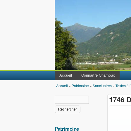
Accueil
Connaître Chamoux
Accueil
»
Patrimoine
»
Sanctuaires
»
Textes à l
Vous êtes ici
1746 
Rechercher
Formulaire de recherche
Patrimoine