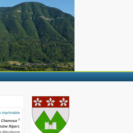
n imprimable
9
de Chamoux
,
oine Ripert
de Maurienne