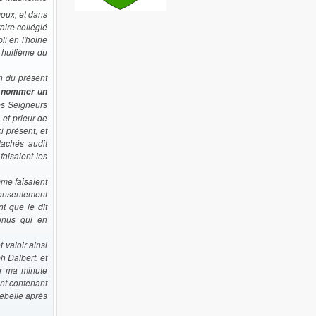
moux, et dans
aire collégié
i en l'hoirie
 huitième du
n du présent
é
nommer un
es Seigneurs
et prieur de
i présent, et
tachés audit
faisaient les
mme faisaient
consentement
t que le dit
venus qui en
 valoir ainsi
h Dalbert, et
ur ma minute
ent contenant
uebelle après