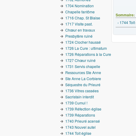
Del
1704 Nomination
Chapelle fantôme
Sommaire:
1716 Chap. St Blaise
‹ 1744 Toit
1717 Visite past.
Chœur en travaux
Presbytère ruiné
1724 Clocher haussé
1726 La Cure : ultimatum
1726 Réparations à la Cure
1727 Chœur ruiné
1731 Servis chapelle
Ressources Ste Anne
Ste Anne La Corbiere
Séquestre du Prieuré
1736 Vitres cassées
Sacristain interdit
1739 Cumul !
1739 Réfection église
1739 Réparations
1740 Prieuré acensé
1743 Nouvel autel
1744 Toit église