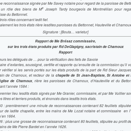
e reconnaissance signée par Me Savey notaire pour regard de la paroisse de Bett
e
 un rôle des biens de M
Joseph Tardy bourgeois de Montméliian pour regar
isse du Bettonnet.
trois rôles concernant ledit fief.
nalement les trois états rière lesdites paroisses du Bettonnet, Hauteville et Chamoux
Signature : [Bouta… varietur]
Rapport de Me Brésaz commissaire,
sur les trois états produits par Rd DeGlapigny, sacristain de Chamoux
Rapport
urs les délégués de … pour la vérification des fiefs de Savoie
ire d’extantes, soussigné, certifie et rapporte qu’ensuite de la commission qu’il 
 vérifier si les servis portés sur les états produits de la part de Rd Sieur Jacqu
stain de Chamoux, et recteur de la
chapelle de St Jean-Baptiste, St Antoine et
, rière les paroisses de Chamoux, d’Hauteville et du Betton
’église de Chamoux
ant l’année 1584 :
premier lieu lesdits états signés par Me Granier, commissaire, et par Me Vuillier so
s titres et terriers produits, et énoncés dans lesdits trois états.
60 : premièrement une minute de reconnaissances contenant 82 feuillets stipulée 
eur de ladite chapelle, entre les mains de Me Lozat notaire et commissaire en 
u’en 1664.
26 : plus une grosse de reconnaissance contenant 80 feuillets, stipulée au profit d
ains de Me Pierre Bardet en l’année 1626.