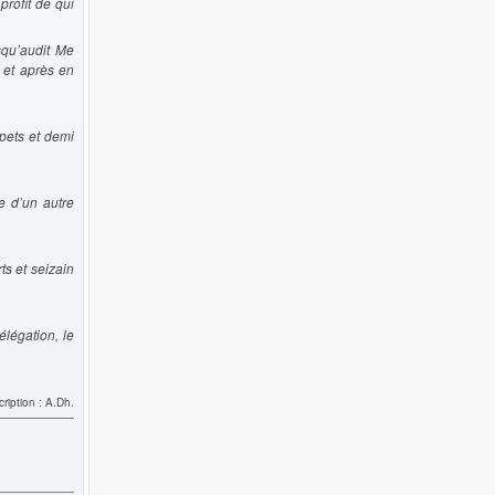
profit de qui
squ’audit Me
 et après en
pets et demi
te d’un autre
ts et seizain
élégation, le
ription : A.Dh.