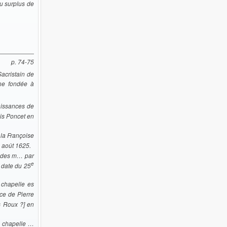
au surplus de
p. 74-75
acristain de
ine fondée à
issances de
ois Poncet en
 la Françoise
août 1625.
 des m… par
e
 date du 25
 chapelle es
e de Pierre
s Roux ?] en
e chapelle …