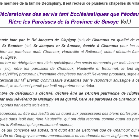
de membre de la famille Deglapigny, il est recteur de plusieurs chapelles du vill
Déclaratoires des servis tant Ecclésiastiques que Féodau
Rière les Paroisses de la Province de Savoye
Vol.I
(sic)
ande faite par le Rd Jacques de Glapigny
de Chamoux en qualité de re
(sic)
pour les se
e St Baptiste
St Jacques et St Antoine, fondée à Chamoux
rière les paroisses dudit Chamoux, Hauteville et Bettonnet, soient déclarés être
e l’Église.
hambre de délégation des états spécifiques des servis demandés par ledit Jacq
ny
(sic)
, rière les paroisses de Chamoux, Hauteville et Bettonnet, le tout s
et [Villier] procureur. L’Inventaire des pièces par ledit Révérend produites, signé au
e
certificat fait M
Brellaz Commissaire d’extantes par le rapporteur soussigné à 
ant ; le tout aussi parafé par ledit rapporteur
ne varietur.
bre de délégation a déclaré, déclare être de l’Ancien patrimoine de l’Églis
r ledit Révérend de Glapigny en sa qualité, rière les paroisses de Chamoux, H
et portés par lesdits trois états ;
équences, lui être dus lesdits servis quant aux possesseurs des biens portés par 
és dans ledit état, rière Hauteville, qui ont déjà reconnu comme quant au pr
rière le Bettonnet qui a pareillement reconnu,
à ce qui concerne les autres, tant dudit état de Bettonnet que de Chamoux qui 
it Rd de Glapigny les rendra reconnaissants ou condamnés dans vingt jours, à quell