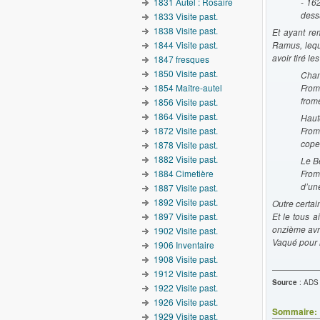
1831 Autel : Rosaire
- 16
dess
1833 Visite past.
1838 Visite past.
Et ayant re
1844 Visite past.
Ramus, lequ
avoir tiré l
1847 fresques
1850 Visite past.
Cha
1854 Maître-autel
From
from
1856 Visite past.
1864 Visite past.
Haut
1872 Visite past.
From
cope
1878 Visite past.
1882 Visite past.
Le B
1884 Cimetière
Frome
d’un
1887 Visite past.
1892 Visite past.
Outre certai
1897 Visite past.
Et le tous a
onzième avri
1902 Visite past.
Vaqué pour l
1906 Inventaire
1908 Visite past.
1912 Visite past.
Source
: ADS 
1922 Visite past.
1926 Visite past.
Sommaire:
1929 Visite past.