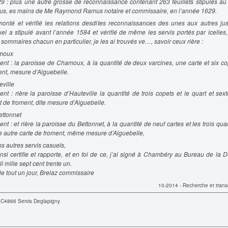
29 : plus une autre grosse de reconnaissance contenant 263 feuillets stipulés au 
us, es mains de Me Raymond Ramus notaire et commissaire, en l’année 1629.
monté et vérifié les relations desdites reconnaissances des unes aux autres ju
el a stipulé avant l’année 1584 et vérifié de même les servis portés par icelles,
es sommaires chacun en particulier, je les ai trouvés ve…, savoir ceux rière :
moux
ent : la paroisse de Chamoux, à la quantité de deux varcines, une carte et six co
ent, mesure d’Aiguebelle.
eville
ent : rière la paroisse d’Hauteville la quantité de trois copets et le quart et sex
t de froment, dite mesure d’Aiguebelle.
ettonnet
nt : et rière la paroisse du Bettonnet, à la quantité de neuf cartes et les trois quar
e autre carte de froment, même mesure d’Aiguebelle,
ns autres servis casuels,
insi certifie et rapporte, et en foi de ce, j’ai signé à Chambéry au Bureau de la D
l mille sept cent trente un.
e tout un jour, Brelaz commissaire
10-2014 - Recherche et transc
C4866 Servis Deglapigny