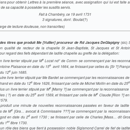
ans pour obtenir Lettres à la première séance, avec assignation qui lui est faite 
r de sa capacité à posséder les susdits servis.
Fait à Chambéry, ce 19 avril 1731
3 signatures, dont : Boutal
(?)
rge de lecture douteuse, non transcrites)
(sic)
S
des titres que produit Me [Vullier] procureur de Rd Jacques DeGlapigny
 qualité de recteur de la chapelle St Jean-Baptiste, St Jacques et St Anto
r regard des fiefs dépendant de ladite chapelle au greffe de la délégation:
e
n livre terrier stipulé par M
Lozat nd° de Comm- se commençant par les reconna
e
ntoine Plaisance en date du 15
avril 1664, se finissant par celles du [Sr ?] Franç
e
 du 12
juin 1685.
Autre livre terrier stipulé par Me Bardet se commençant par les reconnaissances de
e
e
hand en date du 12
9bre 1626, finissant par celle de Michel Mollin en date du 25
e
lus un livre terrier stipulé par M
[Mamy ?] se commençant par la reconnaissance
e
e
les ( ?) en date du 25
avril 1569, et finissant par celle de M
Claude [Rion ?] en
1579.
 produit une minute de nouvelles reconnaissances passées en faveur de ladite
e
s de M
[Gra… avocat & Commissaire ???] se commençant par la reconnaissanc
d
god en date du 2
avril 1730 ; se finissant par celle de Charles [Mass… dit Gro
er
 du 1
8bre 1730.
 un rôle des biens que tient à possession noble Sigismond Carrel de fief de ladit