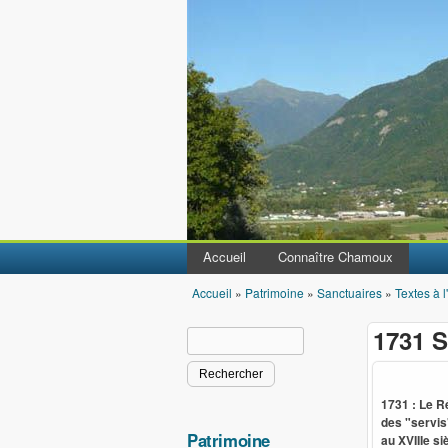
Accueil
Connaître Chamoux
Accueil
»
Patrimoine
»
Sanctuaires
»
Textes à l
Vous êtes ici
1731 S
Rechercher
Formulaire de recherche
1731 : Le R
des "servis
Patrimoine
au XVIIIe si