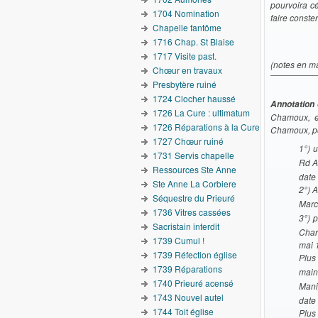
pourvoira cé
1704 Nomination
faire conste
Chapelle fantôme
1716 Chap. St Blaise
1717 Visite past.
(notes en ma
Chœur en travaux
Presbytère ruiné
1724 Clocher haussé
Annotation 
1726 La Cure : ultimatum
Chamoux, en
1726 Réparations à la Cure
Chamoux, pou
1727 Chœur ruiné
1°) u
1731 Servis chapelle
Rd A
Ressources Ste Anne
date
Ste Anne La Corbiere
2°) 
Séquestre du Prieuré
Marc
1736 Vitres cassées
3°) p
Sacristain interdit
Char
1739 Cumul !
mai 
1739 Réfection église
Plus
1739 Réparations
main
1740 Prieuré acensé
Mani
1743 Nouvel autel
date
1744 Toit église
Plus