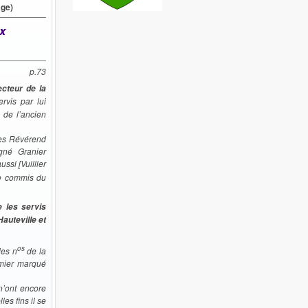
age)
x
p.73
cteur de la
rvis par lui
 de l’ancien
ues Révérend
igné Granier
ssi [Vuillier
ce commis du
e les servis
auteville et
os
les n
de la
emier marqué
n’ont encore
es fins il se