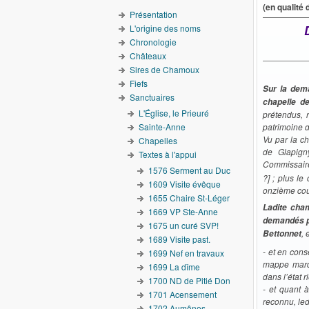
(en qualité 
Présentation
L'origine des noms
Chronologie
Châteaux
Sires de Chamoux
Fiefs
Sur la dem
Sanctuaires
chapelle d
L'Église, le Prieuré
prétendus, 
Sainte-Anne
patrimoine d
Vu par la c
Chapelles
de Glapig
Textes à l'appui
Commissaire 
1576 Serment au Duc
?] ; plus le 
1609 Visite évêque
onzième cour
1655 Chaire St-Léger
Ladite cham
1669 VP Ste-Anne
demandés pa
1675 un curé SVP!
, 
Bettonnet
1689 Visite past.
- et en cons
1699 Nef en travaux
mappe marqu
1699 La dîme
dans l’état 
1700 ND de Pitié Don
- et quant 
1701 Acensement
reconnu, led
1702 Aumônes