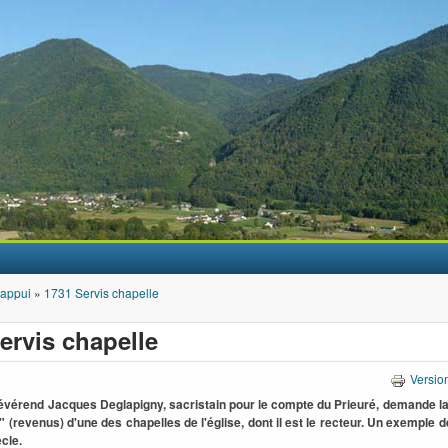
Aller au contenu principal
'appui
»
1731 Servis chapelle
ervis chapelle
Versio
évérend Jacques Deglapigny, sacristain pour le compte du Prieuré, demande la
" (revenus) d'une des chapelles de l'église, dont il est le recteur. Un exemple 
ècle.