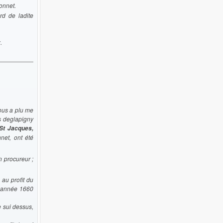
onnet.
d de ladite
.
vous a plu me
es deglapigny
 St Jacques,
net, ont été
n procureur ;
au profit du
l’année 1660
e sui dessus,