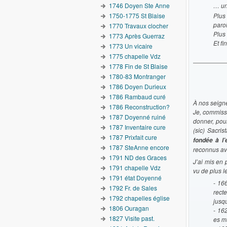
1746 Doyen Ste Anne
… un
1750-1775 St Blaise
Plus
paro
1770 Travaux clocher
Plus 
1773 Après Guerraz
Et fi
1773 Un vicaire
1775 chapelle Vdz
1778 Fin de St Blaise
1780-83 Montranger
1786 Doyen Durieux
1786 Rambaud curé
À nos seigne
1786 Reconstruction?
Je, commissa
1787 Doyenné ruiné
donner, pour
1787 Inventaire cure
(sic) Sacri
1787 Prixfait cure
fondée à l
1787 SteAnne encore
reconnus av
1791 ND des Graces
J’ai mis en 
1791 chapelle Vdz
vu de plus le
1791 état Doyenné
- 16
1792 Fr. de Sales
rect
1792 chapelles église
jusq
1806 Ouragan
- 16
1827 Visite past.
es m