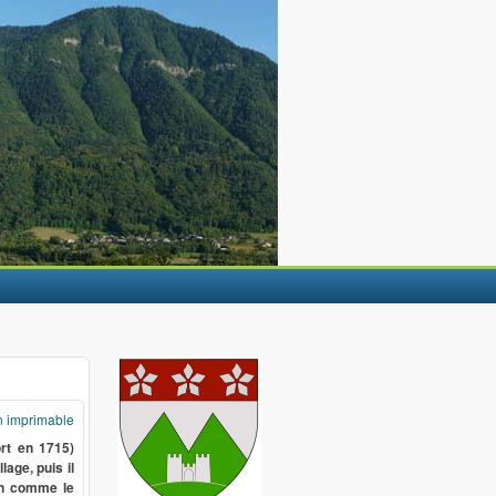
n imprimable
rt en 1715)
age, puis il
en comme le