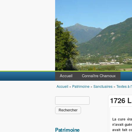
Accueil
Connaître Chamoux
Accueil
»
Patrimoine
»
Sanctuaires
»
Textes à l
Vous êtes ici
1726 L
Rechercher
Formulaire de recherche
La cure ét
n'avait guè
Patrimoine
avait fait 