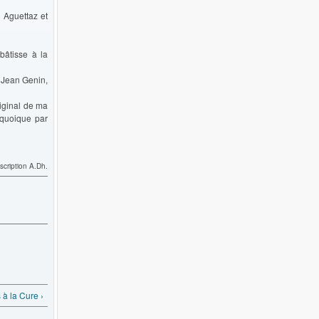
 Aguettaz et
bâtisse à la
 Jean Genin,
riginal de ma
, quoique par
vey
scription A.Dh.
à la Cure ›