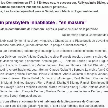
t les Communiers en 1719 ?
En tous cas, le successeur, Rd Hyacinthe Didier, s
bâtisse
quasiment inhabitable. Mais l'il patiente…
s, il se tourne cependant vers le Sénat pour obtenir un logement décent.
un presbytère inhabitable : "en masure"
n de la communauté de Chamoux, après la plainte du curé de la paroisse
Délibération pour la Communauté
i, dix-sept février mil sept cent vingt-six, à Chamoux, à la Place publique devant le
a messe paroissiale, jour de dimanche, le peuple dûment assemblé,
ru par-devant moi, notaire royal soussigné, en présence des témoins bas nommés,
per Delivron ; noble Antoine Degalis ; le sieur François Arestan, baron, syndic ; H
M° Joseph Vignon ; honorable Antoine [Br…?] ; Antoine Fantin ; le père Hugu
gis ; François Tournachon ; Martin Pingeon ; Hugues Thomas ; Michel Chaudin ; No
udin ; André Trabichetv Jean Geninv Claude [Guiaz?] ; Bernard La croix ; Aymé Col
ean Bouard ; Michel Perrière ; Pierre Vulliermet ; André Collomb ; François Vende
cques Chiesaz ; Pierre Buffet ;
la Françon Montange
; Paul Berthet ; Claude Ja
tin Merat ; Mathieu Savoye ; Pierre Ramet ; [Gallhy?] Etienne Ramet ; Dominique Be
tin Savoye ; Jean-François Renand ; Martin Perrier [l’aîné?] ; Jean-Antoine Jacquie
; Pierre Jacquier ; François Perrier ; Maxime Perrier ; Laurent le jeune Perrier ; Jo
ermet ; Benoît Varnier, et autres,
c, conseillers et communiers et habitants de ladite paroisse de Chamoux
,
s deux tiers, les trois [faisant?] le tout, et tant à leur nom que des autres absents,