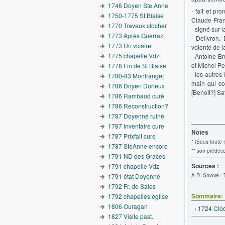
1746 Doyen Ste Anne
- fait et p
1750-1775 St Blaise
Claude-Fran
1770 Travaux clocher
- signé sur l
1773 Après Guerraz
- Delivron,
1773 Un vicaire
volonté de 
1775 chapelle Vdz
- Antoine B
et Michel Pe
1778 Fin de St Blaise
- les autres
1780-83 Montranger
main qui con
1786 Doyen Durieux
[Benoît?] Sav
1786 Rambaud curé
1786 Reconstruction?
1787 Doyenné ruiné
1787 Inventaire cure
Notes
1787 Prixfait cure
* (Sous toute 
1787 SteAnne encore
** son prédéce
1791 ND des Graces
Sources :
1791 chapelle Vdz
1791 état Doyenné
A.D. Savoie - 
1792 Fr. de Sales
Sommaire:
1792 chapelles église
1806 Ouragan
‹ 1724 Clo
1827 Visite past.