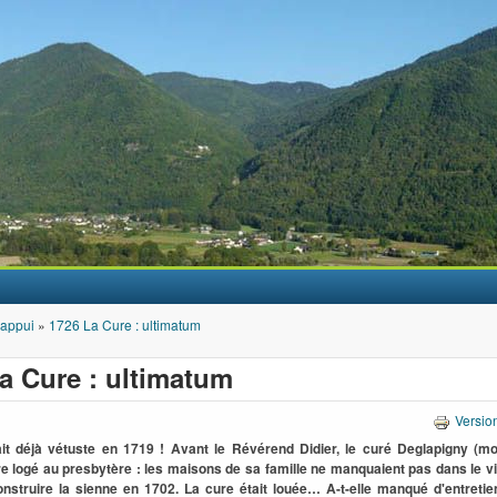
Aller au contenu principal
'appui
»
1726 La Cure : ultimatum
a Cure : ultimatum
Versio
ait déjà vétuste en 1719 !
Avant le Révérend Didier, le curé Deglapigny (mo
re logé au presbytère : les maisons de sa famille ne manquaient pas dans le vill
construire la sienne en 1702.
La cure était louée…
A-t-elle manqué d'entreti