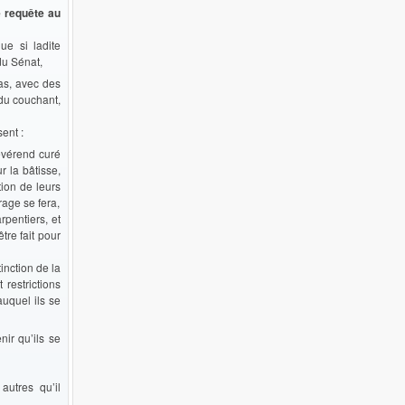
é requête au
ue si ladite
du Sénat,
bas, avec des
 du couchant,
ent :
Révérend curé
r la bâtisse,
tion de leurs
rage se fera,
pentiers, et
tre fait pour
inction de la
restrictions
auquel ils se
nir qu’ils se
autres qu’il