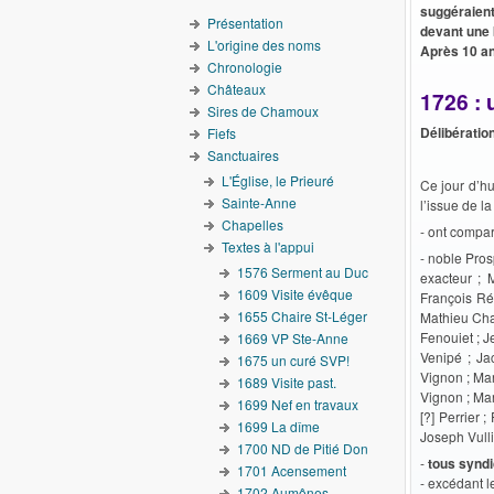
suggéraien
Présentation
devant une
L'origine des noms
Après 10 an
Chronologie
Châteaux
1726 : 
Sires de Chamoux
Délibératio
Fiefs
Sanctuaires
L'Église, le Prieuré
Ce jour d’hu
Sainte-Anne
l’issue de l
Chapelles
- ont compa
Textes à l'appui
- noble Pros
1576 Serment au Duc
exacteur ; 
1609 Visite évêque
François Ré
1655 Chaire St-Léger
Mathieu Cha
Fenouiet ; J
1669 VP Ste-Anne
Venipé ; Ja
1675 un curé SVP!
Vignon ; Mar
1689 Visite past.
Vignon ; Mar
1699 Nef en travaux
[?] Perrier 
1699 La dîme
Joseph Vulli
1700 ND de Pitié Don
-
tous syndi
1701 Acensement
- excédant le
1702 Aumônes