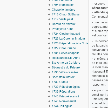
- lesquels 
1704 Nomination
Sénat contre
Chapelle fantôme
-
attendu 
1716 Chap. St Blaise
Communauté n
1717 Visite past.
- que par ai
Chœur en travaux
degrés, aupr
Presbytère ruiné
et autres rép
1724 Clocher haussé
- et pour ce
1726 La Cure : ultimatum
- ils délibè
1726 Réparations à la Cure
de la parois
1727 Chœur ruiné
convenant to
1731 Servis chapelle
facultés pou
Ressources Ste Anne
- et même, 
Ste Anne La Corbiere
de faire les
le mois d’ao
Séquestre du Prieuré
- [avouant ?
1736 Vitres cassées
chandelle o
Sacristain interdit
passées par 
1739 Cumul !
rapportent,
1739 Réfection église
- et pour qu
1739 Réparations
constituent 
1740 Prieuré acensé
- me requéra
1743 Nouvel autel
- toutefois
1744 Toit église
appartiendr