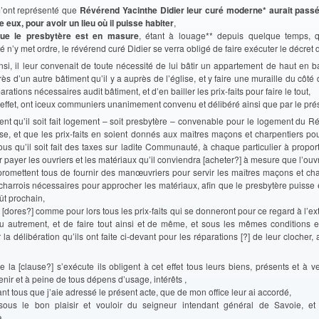
m’ont représenté que
Révérend Yacinthe Didier leur curé moderne* aurait pass
 eux, pour avoir un lieu où il puisse habiter
,
que le presbytère est en masure
, étant à louage** depuis quelque temps, q
’y met ordre, le révérend curé Didier se verra obligé de faire exécuter le décret 
nsi, il leur convenait de toute nécessité de lui bâtir un appartement de haut en 
ès d’un autre bâtiment qu’il y a auprès de l’église, et y faire une muraille du côté
arations nécessaires audit bâtiment, et d’en bailler les prix-faits pour faire le tout,
t effet, ont iceux communiers unanimement convenu et délibéré ainsi que par le prés
rent qu’il soit fait logement – soit presbytère – convenable pour le logement du 
se, et que les prix-faits en soient donnés aux maîtres maçons et charpentiers pou
us qu’il soit fait des taxes sur ladite Communauté, à chaque particulier à propor
r payer les ouvriers et les matériaux qu’il conviendra [acheter?] à mesure que l’ouv
promettent tous de fournir des manœuvriers pour servir les maîtres maçons et char
 charrois nécessaires pour approcher les matériaux, afin que le presbytère puisse ê
ût prochain,
] [dores?] comme pour lors tous les prix-faits qui se donneront pour ce regard à l’ext
u autrement, et de faire tout ainsi et de même, et sous les mêmes conditions et 
la délibération qu’ils ont faite ci-devant pour les réparations [?] de leur clocher, 
e la [clause?] s’exécute ils obligent à cet effet tous leurs biens, présents et à ve
tenir et à peine de tous dépens d’usage, intérêts ,
nt tous que j’aie adressé le présent acte, que de mon office leur ai accordé,
 sous le bon plaisir et vouloir du seigneur intendant général de Savoie, et 
a,