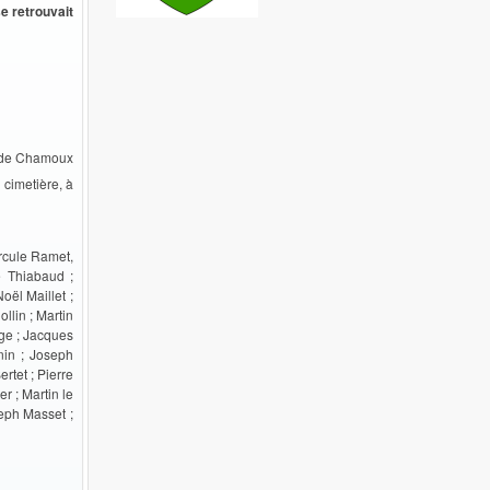
e retrouvait
 de Chamoux
 cimetière, à
ercule Ramet,
e Thiabaud ;
ël Maillet ;
lin ; Martin
nge ; Jacques
nin ; Joseph
rtet ; Pierre
r ; Martin le
seph Masset ;