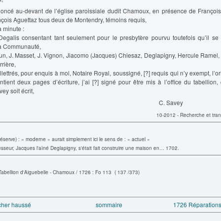
rononcé au-devant de l’église paroissiale dudit Chamoux, en présence de François
çois Aguettaz tous deux de Montendry, témoins requis,
a minute :
 Degalis consentant tant seulement pour le presbytère pourvu toutefois qu’il se 
la Communauté,
run, J. Masset, J. Vignon, Jiacomo (Jacques) Chiesaz, Deglapigny, Hercule Ramel,
rrière,
 illettrés, pour enquis à moi, Notaire Royal, soussigné, [?] requis qui n’y exempt, l’o
tient deux pages d’écriture, j’ai [?] signé pour être mis à l’office du tabellion
ey soit écrit,
C. Sa
10-2012 - Recherche et tran
réserve) : « moderne » aurait simplement ici le sens de : « actuel »
sseur, Jacques l'aîné Deglapigny, s'était fait construire une maison en… 1702.
Tabellion d'Aiguebelle - Chamoux / 1726 : Fo 113 ( 137 /373)
cher haussé
sommaire
1726 Réparations 