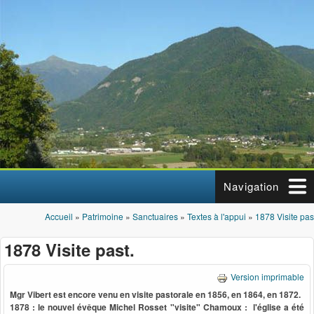
Aller au contenu principal
Navigation
Accueil
»
Patrimoine
»
Sanctuaires
»
Textes à l'appui
»
1878 Visite pas
Vous êtes ici
1878 Visite past.
Version imprimable
Mgr Vibert est encore venu en visite pastorale en 1856, en 1864, en 1872.
1878 : le nouvel évêque Michel Rosset "visite" Chamoux : l'église a été