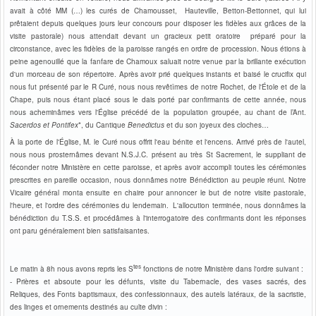
avait à côté MM (…) les curés de Chamousset, Hauteville, Betton-Bettonnet, qui lui
prêtaient depuis quelques jours leur concours pour disposer les fidèles aux grâces de la
visite pastorale) nous attendait devant un gracieux petit oratoire préparé pour la
circonstance, avec les fidèles de la paroisse rangés en ordre de procession. Nous étions à
peine agenouillé que la fanfare de Chamoux saluait notre venue par la brillante exécution
d'un morceau de son répertoire. Après avoir prié quelques instants et baisé le crucifix qui
nous fut présenté par le R Curé, nous nous revêtîmes de notre Rochet, de l'Étole et de la
Chape, puis nous étant placé sous le dais porté par confirmants de cette année, nous
nous acheminâmes vers l'Église précédé de la population groupée, au chant de l’Ant.
Sacerdos et Pontifex
*, du Cantique
Benedictus
et du son joyeux des cloches…
À la porte de l'Église, M. le Curé nous offrit l'eau bénite et l'encens. Arrivé près de l'autel,
nous nous prosternâmes devant N.S.J.C. présent au très St Sacrement, le suppliant de
féconder notre Ministère en cette paroisse, et après avoir accompli toutes les cérémonies
prescrites en pareille occasion, nous donnâmes notre Bénédiction au peuple réuni. Notre
Vicaire général monta ensuite en chaire pour annoncer le but de notre visite pastorale,
l'heure, et l'ordre des cérémonies du lendemain. L'allocution terminée, nous donnâmes la
bénédiction du T.S.S. et procédâmes à l'interrogatoire des confirmants dont les réponses
ont paru généralement bien satisfaisantes.
tes
Le matin à 8h nous avons repris les S
fonctions de notre Ministère dans l'ordre suivant :
- Prières et absoute pour les défunts, visite du Tabernacle, des vases sacrés, des
Reliques, des Fonts baptismaux, des confessionnaux, des autels latéraux, de la sacristie,
des linges et ornements destinés au culte divin :