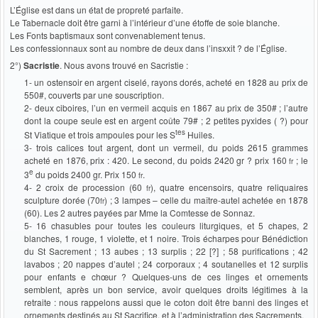
L’Église est dans un état de propreté parfaite.
Le Tabernacle doit être garni à l’intérieur d’une étoffe de soie blanche.
Les Fonts baptismaux sont convenablement tenus.
Les confessionnaux sont au nombre de deux dans l’insxxit ? de l’Église.
2°)
Sacristie
. Nous avons trouvé en Sacristie :
1- un ostensoir en argent ciselé, rayons dorés, acheté en 1828 au prix de
550#, couverts par une souscription.
2- deux ciboires, l’un en vermeil acquis en 1867 au prix de 350# ; l’autre
dont la coupe seule est en argent coûte 79# ; 2 petites pyxides ( ?) pour
tes
St Viatique et trois ampoules pour les S
Huiles.
3- trois calices tout argent, dont un vermeil, du poids 2615 grammes
acheté en 1876, prix : 420. Le second, du poids 2420 gr ? prix 160
; le
fr
e
3
du poids 2400 gr. Prix 150
.
fr
4- 2 croix de procession (60
), quatre encensoirs, quatre reliquaires
fr
sculpture dorée (70
) ; 3 lampes – celle du maître-autel achetée en 1878
fr
(60). Les 2 autres payées par Mme la Comtesse de Sonnaz.
5- 16 chasubles pour toutes les couleurs liturgiques, et 5 chapes, 2
blanches, 1 rouge, 1 violette, et 1 noire. Trois écharpes pour Bénédiction
du St Sacrement ; 13 aubes ; 13 surplis ; 22 [?] ; 58 purifications ; 42
lavabos ; 20 nappes d’autel ; 24 corporaux ; 4 soutanelles et 12 surplis
pour enfants e chœur ? Quelques-uns de ces linges et ornements
semblent, après un bon service, avoir quelques droits légitimes à la
retraite : nous rappelons aussi que le coton doit être banni des linges et
ornements destinés au St Sacrifice, et à l’administration des Sacrements.