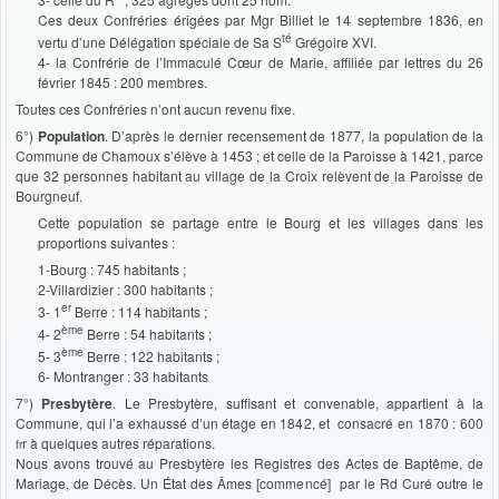
Ces deux Confréries érigées par Mgr Billiet le 14 septembre 1836, en
té
vertu d’une Délégation spéciale de Sa S
Grégoire XVI.
4- la Confrérie de l’Immaculé Cœur de Marie, affiliée par lettres du 26
février 1845 : 200 membres.
Toutes ces Confréries n’ont aucun revenu fixe.
6°)
Population
. D’après le dernier recensement de 1877, la population de la
Commune de Chamoux s’élève à 1453 ; et celle de la Paroisse à 1421, parce
que 32 personnes habitant au village de la Croix relèvent de la Paroisse de
Bourgneuf.
Cette population se partage entre le Bourg et les villages dans les
proportions suivantes :
1-Bourg : 745 habitants ;
2-Villardizier : 300 habitants ;
er
3- 1
Berre : 114 habitants ;
ème
4- 2
Berre : 54 habitants ;
ème
5- 3
Berre : 122 habitants ;
6- Montranger : 33 habitants
7°)
Presbytère
. Le Presbytère, suffisant et convenable, appartient à la
Commune, qui l’a exhaussé d’un étage en 1842, et consacré en 1870 : 600
r à quelques autres réparations.
fr
Nous avons trouvé au Presbytère les Registres des Actes de Baptême, de
Mariage, de Décès. Un État des Âmes [commencé] par le Rd Curé outre le