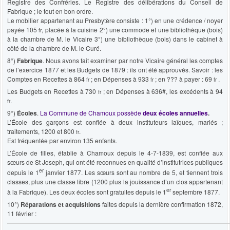
Registre des Confréries. Le Registre des délibérations du Conseil de
Fabrique ; le tout en bon ordre.
Le mobilier appartenant au Presbytère consiste : 1°) en une crédence / noyer
payée 105
, placée à la cuisine 2°) une commode et une bibliothèque (bois)
fr
à la chambre de M. le Vicaire 3°) une bibliothèque (bois) dans le cabinet à
côté de la chambre de M. le Curé.
8°)
Fabrique
. Nous avons fait examiner par notre Vicaire général les comptes
de l’exercice 1877 et les Budgets de 1879 : ils ont été approuvés. Savoir : les
Comptes en Recettes à 864
; en Dépenses à 933
; en ??? à payer : 69
.
fr
fr
fr
Les Budgets en Recettes à 730
; en Dépenses à 636#, les excédents à 94
fr
.
fr
9°)
Écoles
.
La Commune de Chamoux possède
deux écoles annuelles
.
L’École des garçons est confiée à deux instituteurs laïques, mariés ;
traitements, 1200 et 800
.
fr
Est fréquentée par environ 135 enfants.
L’École de filles, établie à Chamoux depuis le 4-7-1839, est confiée aux
sœurs de St Joseph, qui ont été reconnues en qualité d’institutrices publiques
er
depuis le 1
janvier 1877. Les sœurs sont au nombre de 5, et tiennent trois
classes, plus une classe libre (1200 plus la jouissance d’un clos appartenant
er
à la Fabrique). Les deux écoles sont gratuites depuis le 1
septembre 1877.
10°)
Réparations et acquisitions
faites depuis la dernière confirmation 1872,
11 février :