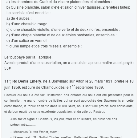
a) les chambres du Curé et du vicaire plafonnées et blanchies :
b) Cuisine blanchie, salon d’été et salon d’hiver tapissés, 2 fenêtres faites:
La sacristie s’est enrichie :
a) de 4 aubes :
b) d’une chasuble rouge :
c) d’une chasuble violette, d’une verte et de deux noires, ensemble :
d) d’une chape blanche et de deux étoles pastorales, ensembles :
e) d’un calice en vermeil :
f) d’une lampe et de trois missels, ensemble :
Le tout payé par la Fabrique.
Avec le produit d’une souscription, on a acquis le tapis du maître-autel, payé :
55#
11°)
Rd Denis Emery
, né à Bonvillard sur Aiton le 28 mars 1831, prêtre le 18
er
juin 1859, est curé de Chamoux dès le 1
septembre 1869.
L’accueil qui nous a été fait, l’instruction des enfants qui nous ont été présentés pour la
confirmation, le grand nombre de fidèles qui se sont approchés des Sacrements en cette
circonstance, la tenue édifiante dans le lieu Saint, nous sont une preuve bien consolante,
et du bon esprit de cette excellente population, et du zèle du Pasteur.
Ainsi fait et signé à Chamoux, les jour, mois et an susdits, en présence des
prénommés………
• Messieurs Dutrait Ernest, maire ;
• [Pierre Levi .. ?] ; Guillot Charles, greffier ; Vuillermet Pierre ; Simon Neyroud ;