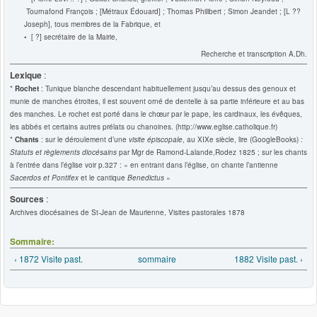
Tournafond François ; [Métraux Édouard] ; Thomas Philibert ; Simon Jeandet ; [L ??
Joseph], tous membres de la Fabrique, et
• [ ?] secrétaire de la Mairie,
Recherche et transcription A.Dh.
Lexique
:
*
Rochet
: Tunique blanche descendant habituellement jusqu’au dessus des genoux et
munie de manches étroites, il est souvent orné de dentelle à sa partie inférieure et au bas
des manches. Le rochet est porté dans le chœur par le pape, les cardinaux, les évêques,
les abbés et certains autres prélats ou chanoines. (http://www.eglise.catholique.fr)
*
Chants
: sur le déroulement d’une
visite épiscopale
, au XIXe siècle, lire (GoogleBooks)
:
Statuts et règlements diocésains
par Mgr de Ramond-Lalande,Rodez 1825 ; sur les chants
à l’entrée dans l’église voir p.327 : « en entrant dans l’église, on chante l’antienne
Sacerdos et Pontifex
et le cantique
Benedictus
»
Sources
:
Archives diocésaines de St-Jean de Maurienne, Visites pastorales 1878
Sommaire:
‹ 1872 Visite past.
sommaire
1882 Visite past. ›