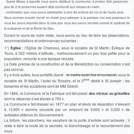
- Sainte Messe à laquelle nous avons distribué la communion à environ 590 personnes ;
plus de 216 personnes avaient déjà communié aux messes du matin.
- confirmation que nous avons administrée à cent dix enfants de l'un et de l'autre sexe.
Nous sommes ensuite monté en chaire pour adresser à la paroisse nos avis pastoraux et
nous les avons résumés dans la crois que nous leur avons montrée comme le symbole de
la puissance et de la Bonté de Dieu.
Durant le cours de notre visite, nous avons eu lieu de faire les observations,
recommandations et ordonnances suivantes :
1°)
Église
: l’Église de Chamoux, sous le vocable de St Martin, Évêque de
Tours, à 322 mètres d’altitude ; malheureusement un peu trop petite pour la
population, remonte à une époque reculée.
La Date précise de la construction et de la Bénédiction ou consécration n’est
pas connue.
Il y a trois autels, tous portatifs (
barré :
le maître-autel fixe et consacré
) sous le
ème
vocable de St Martin, l’autel du Rosaire, et le 3
dédié à St Joseph : les
boiseries et les sculptures sont de MM Gilardi.
En 1864, la Commune et la Fabrique ont fait placer
des vitraux ou grisailles
dont la dépense s’est élevée à 700
.
fr
La Commune a fait dresser en 1877 un plan et devis de réparation s’élevant
à 12,600
somme couverte par un emprunt de 9,600
et 3,000
de
fr
fr
fr
subsides obtenus du Gouvernement.
La toiture, les planchers, les escaliers de la porte d’entrée sont achevés ; il
reste à faire la voûte de la sacristie, le blanchissage et le raccordement des
murs.