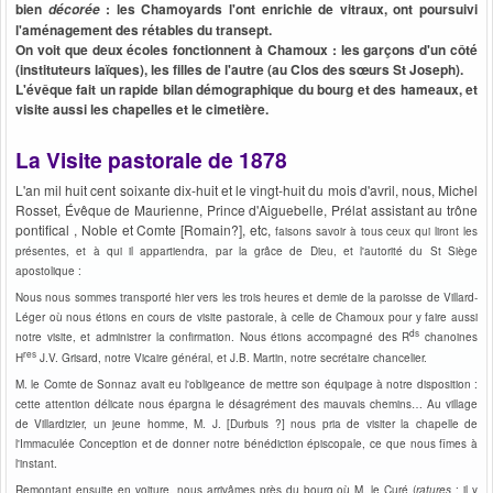
bien
: les Chamoyards l'ont enrichie de vitraux, ont poursuivi
décorée
l'aménagement des rétables du transept.
On voit que deux écoles fonctionnent à Chamoux : les garçons d'un côté
(instituteurs laïques), les filles de l'autre (au Clos des sœurs St Joseph).
L'évêque fait un rapide bilan démographique du bourg et des hameaux, et
visite aussi les chapelles et le cimetière.
La Visite pastorale de 1878
L'an mil huit cent soixante dix-huit et le vingt-huit du mois d'avril, nous, Michel
Rosset, Évêque de Maurienne, Prince d'Aiguebelle, Prélat assistant au trône
pontifical , Noble et Comte [Romain?], etc,
faisons savoir à tous ceux qui liront les
présentes, et à qui il appartiendra, par la grâce de Dieu, et l'autorité du St Siège
apostolique :
Nous nous sommes transporté hier vers les trois heures et demie de la paroisse de Villard-
Léger où nous étions en cours de visite pastorale, à celle de Chamoux pour y faire aussi
ds
notre visite, et administrer la confirmation. Nous étions accompagné des R
chanoines
res
H
J.V. Grisard, notre Vicaire général, et J.B. Martin, notre secrétaire chancelier.
M. le Comte de Sonnaz avait eu l'obligeance de mettre son équipage à notre disposition :
cette attention délicate nous épargna le désagrément des mauvais chemins… Au village
de Villardizier, un jeune homme, M. J. [Durbuis ?] nous pria de visiter la chapelle de
l'Immaculée Conception et de donner notre bénédiction épiscopale, ce que nous fîmes à
l'instant.
Remontant ensuite en voiture, nous arrivâmes près du bourg où M. le Curé (
ratures
: il y