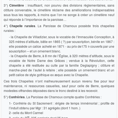
3°)
Cimetière
: insuffisant, non pourvu des divisions règlementaires, sans
clôture convenable, le cimetière réclame des améliorations indispensables
sous tous les rapports, à moins que l’on ne songe à créer un cimetière neuf
qui réponde à l’importance de la paroisse…
4°)
Chapelle rurales
. La Paroisse de Chamoux possède trois chapelles
rurales :
- la Chapelle de Villadizier, sous le vocable de l’Immaculée Conception, à
325 mètres d’altitude, bâtie en 1865 ( ?) par souscription, bénite en 1867 :
elle possède un calice acheté en 1871 - au prix de175
couverts par une
fr
souscription – et un ornement blanc.
- la Chapelle de Berre, à 8 mn de l’Église, à 320 mètres d’altitude, sous le
vocable de Notre Dame des Grâces ; vendue à la Révolution, cette
chapelle a été restituée au culte par la famille Deglapigny ; clôture et
marche-pied de l’autel à refaire ; elle possède un ornement blanc et un
petit calice de style gothique ex æquo avec la Chapelle.
Ces trois Chapelles n’ont malheureusement aucun revenu fixe pour leur
maintenance, ni ressources casuelles, sauf pour celle de Berre, quelques
modestes offrandes déposées dans le tronc destiné à les recevoir.
5°)
Confréries
. La Paroisse de Chamoux compte quatre Confréries :
1- Confrérie du St Sacrement : érigée de temps immémorial ; profite de
l’induit obtenu par Mgr : 31 agrégés (dont 1 hom. )
2- celle du Mont Carmel
re
3- celle du R
, 325 agrégés dont 25 hom.