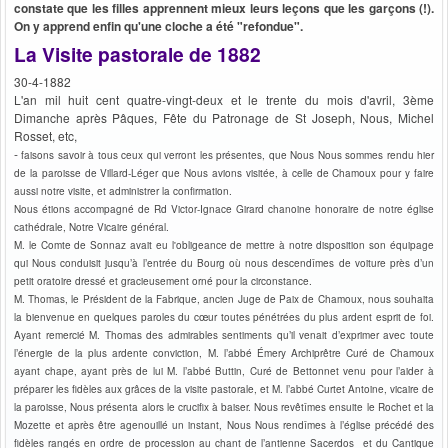
constate que les filles apprennent mieux leurs leçons que les garçons (!).
On y apprend enfin qu'une cloche a été "refondue".
La Visite pastorale de 1882
30-4-1882
L'an mil huit cent quatre-vingt-deux et le trente du mois d'avril, 3ème
Dimanche après Pâques, Fête du Patronage de St Joseph, Nous, Michel
Rosset, etc,
-
faisons savoir à tous ceux qui verront les présentes, que Nous Nous sommes rendu hier
de la paroisse de Villard-Léger que Nous avions visitée, à celle de Chamoux pour y faire
aussi notre visite, et administrer la confirmation.
Nous étions accompagné de Rd Victor-Ignace Girard chanoine honoraire de notre église
cathédrale, Notre Vicaire général.
M. le Comte de Sonnaz avait eu l'obligeance de mettre à notre disposition son équipage
qui Nous conduisit jusqu’à l’entrée du Bourg où nous descendîmes de voiture près d’un
petit oratoire dressé et gracieusement orné pour la circonstance.
M. Thomas, le Président de la Fabrique, ancien Juge de Paix de Chamoux, nous souhaita
la bienvenue en quelques paroles du cœur toutes pénétrées du plus ardent esprit de foi.
Ayant remercié M. Thomas des admirables sentiments qu’il venait d’exprimer avec toute
l’énergie de la plus ardente conviction, M. l’abbé Émery Archiprêtre Curé de Chamoux
ayant chape, ayant près de lui M. l’abbé Buttin, Curé de Bettonnet venu pour l’aider à
préparer les fidèles aux grâces de la visite pastorale, et M. l’abbé Curtet Antoine, vicaire de
la paroisse, Nous présenta alors le crucifix à baiser. Nous revêtîmes ensuite le Rochet et la
Mozette et après être agenouillé un instant, Nous Nous rendîmes à l’église précédé des
fidèles rangés en ordre de procession au chant de l’antienne Sacerdos et du Cantique