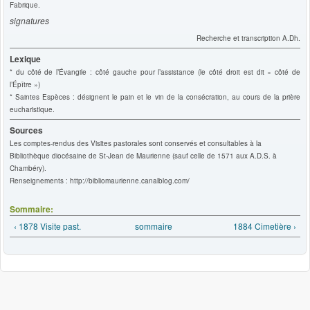
Fabrique.
signatures
Recherche et transcription A.Dh.
Lexique
* du côté de l’Évangile : côté gauche pour l’assistance (le côté droit est dit « côté de
l’Épître »)
* Saintes Espèces : désignent le pain et le vin de la consécration, au cours de la prière
eucharistique.
Sources
Les comptes-rendus des Visites pastorales sont conservés et consultables à la
Bibliothèque diocésaine de St-Jean de Maurienne (sauf celle de 1571 aux A.D.S. à
Chambéry).
Renseignements : http://bibliomaurienne.canalblog.com/
Sommaire:
‹ 1878 Visite past.
sommaire
1884 Cimetière ›