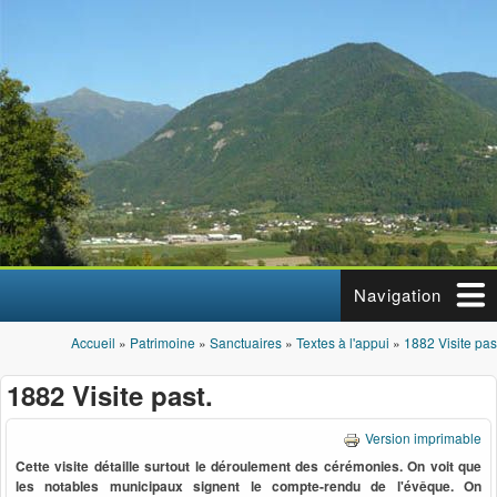
Aller au contenu principal
Navigation
Accueil
»
Patrimoine
»
Sanctuaires
»
Textes à l'appui
»
1882 Visite pas
Vous êtes ici
1882 Visite past.
Version imprimable
Cette visite détaille surtout le déroulement des cérémonies. On voit que
les notables municipaux signent le compte-rendu de l'évêque. On