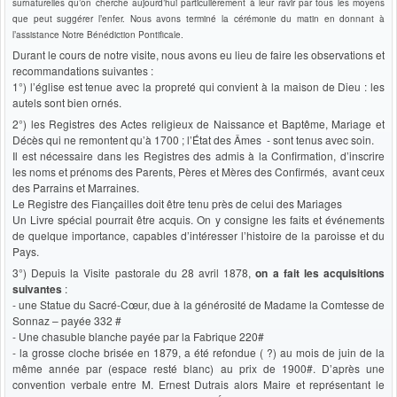
surnaturelles qu’on cherche aujourd’hui particulièrement à leur ravir par tous les moyens
que peut suggérer l’enfer. Nous avons terminé la cérémonie du matin en donnant à
l’assistance Notre Bénédiction Pontificale.
Durant le cours de notre visite, nous avons eu lieu de faire les observations et
recommandations suivantes :
1°) l’église est tenue avec la propreté qui convient à la maison de Dieu : les
autels sont bien ornés.
2°) les Registres des Actes religieux de Naissance et Baptême, Mariage et
Décès qui ne remontent qu’à 1700 ; l’État des Âmes - sont tenus avec soin.
Il est nécessaire dans les Registres des admis à la Confirmation, d’inscrire
les noms et prénoms des Parents, Pères et Mères des Confirmés, avant ceux
des Parrains et Marraines.
Le Registre des Fiançailles doit être tenu près de celui des Mariages
Un Livre spécial pourrait être acquis. On y consigne les faits et événements
de quelque importance, capables d’intéresser l’histoire de la paroisse et du
Pays.
3°) Depuis la Visite pastorale du 28 avril 1878,
on a fait les acquisitions
suivantes
:
- une Statue du Sacré-Cœur, due à la générosité de Madame la Comtesse de
Sonnaz – payée 332 #
- Une chasuble blanche payée par la Fabrique 220#
- la grosse cloche brisée en 1879, a été refondue ( ?) au mois de juin de la
même année par (espace resté blanc) au prix de 1900#. D’après une
convention verbale entre M. Ernest Dutrais alors Maire et représentant le