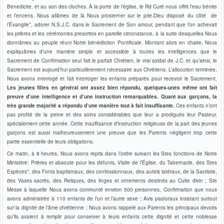
Benedicite, et au son des cloches. À la porte de l’église, le Rd Curé nous offrit l’eau bénite
et l’encens. Nous allâmes de là Nous prosterner sur le prie-Dieu disposé du côté de
l’Évangile*, adorer N.S.J.C. dans le Sacrement de Son amour, pendant que l’on achevait
les prières et les cérémonies prescrites en pareille circonstance, à la suite desquelles Nous
donnâmes au peuple réuni Notre bénédiction Pontificale. Montant alors en chaire, Nous
expliquâmes d’une manière simple et accessible à toutes les intelligences que le
Sacrement de Confirmation seul fait le parfait Chrétien, le vrai soldat de J.C. et qu’ainsi, le
Sacrement est aujourd’hui particulièrement nécessaire aux Chrétiens. L’allocution terminée,
Nous avons interrogé et fait interroger les enfants préparés pour recevoir le Sacrement.
Les jeunes filles en général ont assez bien répondu, quelques-unes même ont fait
preuve d’une intelligence et d’une instruction remarquables. Quant aux garçons, la
très grande majorité a répondu d’une manière tout à fait insuffisante.
Ces enfants n’ont
pas profité de la peine et des soins considérables que leur a prodigués leur Pasteur,
spécialement cette année. Cette insuffisance d’instruction religieuse de la part des jeunes
garçons est aussi malheureusement une preuve que les Parents négligent trop cette
partie essentielle de leurs obligations.
Ce matin, à 8 heures, Nous avons repris dans l’ordre suivant les Stes fonctions de Notre
Ministère: Prières et absoute pour les défunts, Visite de l’Église, du Tabernacle, des Stes
Espèces*, des Fonts baptismaux, des confessionnaux, des autels latéraux, de la Sacristie,
des Vases sacrés, des Reliques, des linges et ornements destinés au Culte divin ; Ste
Messe à laquelle Nous avons communié environ 500 personnes, Confirmation que nous
avons administrée à 110 enfants de l’un et l’autre sexe ; Avis pastoraux insistant surtout
sur la dignité de l’âme chrétienne ; Nous avons rappelé aux Parents les principaux devoirs
qu’ils avaient à remplir pour conserver à leurs enfants cette dignité et cette noblesse