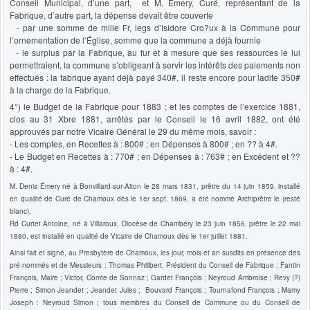
Conseil Municipal, d’une part, et M. Émery, Curé, représentant de la
Fabrique, d’autre part, la dépense devait être couverte
- par une somme de mille Fr, legs d’Isidore Cro?ux à la Commune pour
l’ornementation de l’Église, somme que la commune a déjà fournie
- le surplus par la Fabrique, au fur et à mesure que ses ressources le lui
permettraient, la commune s’obligeant à servir les intérêts des paiements non
effectués : la fabrique ayant déjà payé 340#, il reste encore pour ladite 350#
à la charge de la Fabrique.
4°) le Budget de la Fabrique pour 1883 ; et les comptes de l’exercice 1881,
clos au 31 Xbre 1881, arrêtés par le Conseil le 16 avril 1882, ont été
approuvés par notre Vicaire Général le 29 du même mois, savoir :
- Les comptes, en Recettes à : 800# ; en Dépenses à 800# ; en ?? à 4#.
- Le Budget en Recettes à : 770# ; en Dépenses à : 763# ; en Excédent et ??
à : 4#.
M. Denis Émery né à Bonvillard-sur-Aiton le 28 mars 1831, prêtre du 14 juin 1859, installé
en qualité de Curé de Chamoux dès le 1er sept. 1869, a été nommé Archiprêtre le (resté
blanc).
Rd Curtet Antoine, né à Villaroux, Diocèse de Chambéry le 23 juin 1856, prêtre le 22 mai
1880, est installé en qualité de Vicaire de Chamoux dès le 1er juillet 1881.
Ainsi fait et signé, au Presbytère de Chamoux, les jour, mois et an susdits en présence des
pré-nommés et de Messieurs : Thomas Philibert, Président du Conseil de Fabrique ; Fantin
François, Maire ; Victor, Comte de Sonnaz ; Gardet François ; Neyroud Ambroise ; Revy (?)
Pierre ; Simon Jeandet ; Jeandet Jules ; Bouvard François ; Tournafond François ; Mamy
Joseph : Neyroud Simon ; tous membres du Conseil de Commune ou du Conseil de