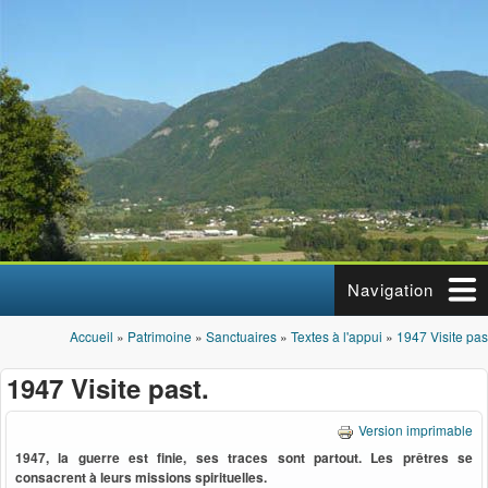
Aller au contenu principal
Navigation
Accueil
»
Patrimoine
»
Sanctuaires
»
Textes à l'appui
»
1947 Visite pas
Vous êtes ici
1947 Visite past.
Version imprimable
1947, la guerre est finie, ses traces sont partout.
Les prêtres se
consacrent à leurs missions spirituelles.