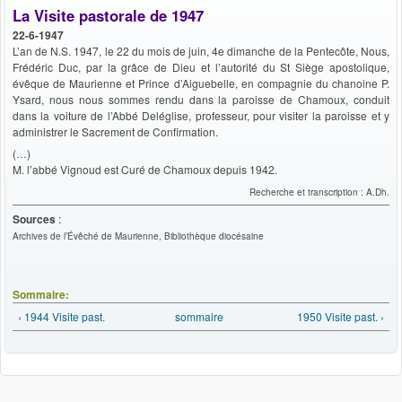
La Visite pastorale de 1947
22-6-1947
L’an de N.S. 1947, le 22 du mois de juin, 4e dimanche de la Pentecôte, Nous,
Frédéric Duc, par la grâce de Dieu et l’autorité du St Siège apostolique,
évêque de Maurienne et Prince d’Aiguebelle, en compagnie du chanoine P.
Ysard, nous nous sommes rendu dans la paroisse de Chamoux, conduit
dans la voiture de l’Abbé Deléglise, professeur, pour visiter la paroisse et y
administrer le Sacrement de Confirmation.
(…)
M. l’abbé Vignoud est Curé de Chamoux depuis 1942.
Recherche et transcription : A.Dh.
Sources
:
Archives de l’Évêché de Maurienne, Bibliothèque diocésaine
Sommaire:
‹ 1944 Visite past.
sommaire
1950 Visite past. ›