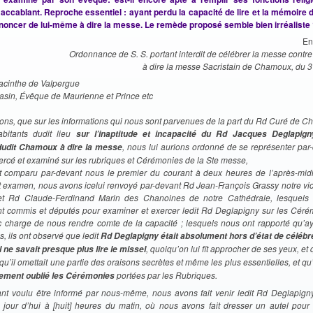
 accablant. Reproche essentiel : ayant perdu la capacité de lire et la mémoire de
enoncer de lui-même à dire la messe. Le remède proposé semble bien irréaliste
En
Ordonnance de S. S. portant interdit de célébrer la messe cont
à dire la messe Sacristain de Chamoux, du 3
acinthe de Valpergue
sin, Évêque de Maurienne et Prince etc
sons, que sur les informations qui nous sont parvenues de la part du Rd Curé de 
abitants dudit lieu
sur l’inaptitude et incapacité du Rd Jacques Deglapigny
, nous lui aurions ordonné de se représenter par
dudit Chamoux à dire la messe
ercé et examiné sur les rubriques et Cérémonies de la Ste messe,
t comparu par-devant nous le premier du courant à deux heures de l’après-midi
t examen, nous avons icelui renvoyé par-devant Rd Jean-François Grassy notre vic
, et Rd Claude-Ferdinand Marin des Chanoines de notre Cathédrale, lesquel
t commis et députés pour examiner et exercer ledit Rd Deglapigny sur les Céré
 charge de nous rendre comte de la capacité ; lesquels nous ont rapporté qu’a
 ils ont observé que ledit
Rd Deglapigny était absolument hors d’état de célébr
, quoiqu’on lui fît approcher de ses yeux, et q
l ne savait presque plus lire le missel
 qu’il omettait une partie des oraisons secrètes et même les plus essentielles, et qu’
portées par les Rubriques.
rement oublié les Cérémonies
nt voulu être informé par nous-même, nous avons fait venir ledit Rd Deglapign
jour d’hui à [huit] heures du matin, où nous avons fait dresser un autel pour 