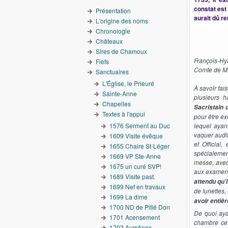
constat est
Présentation
aurait dû r
L'origine des noms
Chronologie
Châteaux
Sires de Chamoux
François-Hy
Fiefs
Comte de Ma
Sanctuaires
L'Église, le Prieuré
À savoir fai
Sainte-Anne
plusieurs h
Chapelles
Sacristain 
Textes à l'appui
pour être ex
1576 Serment au Duc
lequel ayan
vaquer audi
1609 Visite évêque
et Official
1655 Chaire St-Léger
spécialemen
1669 VP Ste-Anne
messe, avec
1675 un curé SVP!
aux examens,
1689 Visite past.
attendu qu’i
1699 Nef en travaux
de lunettes,
1699 La dîme
avoir entiè
1700 ND de Pitié Don
De quoi aya
1701 Acensement
chambre ce 
1702 Aumônes