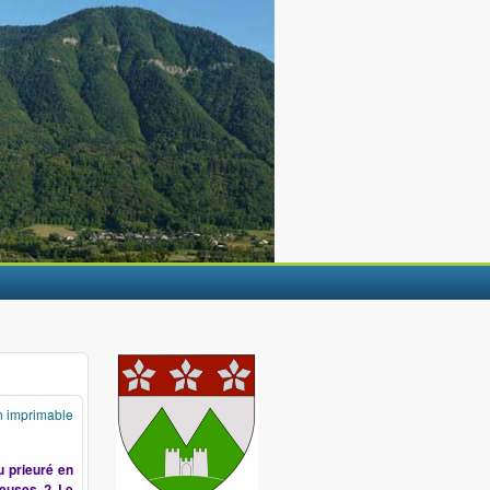
n imprimable
 prieuré en
gieuses ? Le