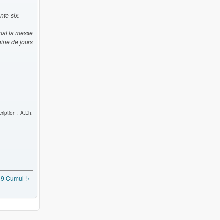
nte-six.
 mal la messe
zaine de jours
ription : A.Dh.
9 Cumul ! ›