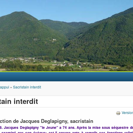
Aller au contenu principal
'appui
»
Sacristain interdit
ain interdit
Versio
iction de Jacques Deglapigny, sacristain
36.
Jacques Deglapigny "le Jeune" a 74 ans.
Après la mise sous séquestre du
t examiné par son évêque: est-il encore apte à remplir ses fonctions reli