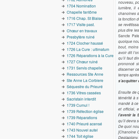
nouveau, po
1704 Nomination
lumière, il
Chapelle fantôme
chanoines d
1716 Chap. St Blaise
la fonction d
1717 Visite past.
se revêtissa
plus dire le
Chœur en travaux
Sancte Pat
Presbytère ruiné
quoique nous
1724 Clocher haussé
bout, moins
1726 La Cure : ultimatum
avoir dit l’
or
1726 Réparations à la Cure
qu’il faut d
1727 Chœur ruiné
prononcé si
1731 Servis chapelle
discerner ce
Ressources Ste Anne
temps après,
Ste Anne La Corbiere
s’acquitter
Séquestre du Prieuré
Ensuite de q
1736 Vitres cassées
témérité à s
Sacristain interdit
mandé à ce 
1739 Cumul !
et official,
1739 Réfection église
l’avenir la
1739 Réparations
qu’il devra 
1740 Prieuré acensé
De quoi nou
1743 Nouvel autel
[Chanoine Gr
1744 Toit église
Deglapigny.