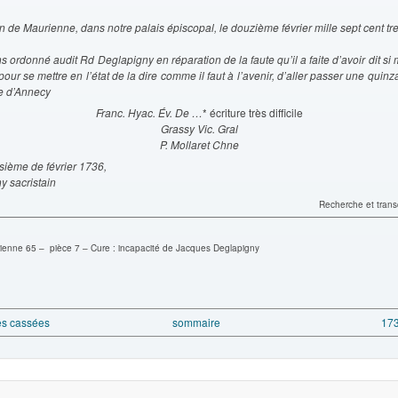
an de Maurienne, dans notre palais épiscopal, le douzième février mille sept cent tre
 ordonné audit Rd Deglapigny en réparation de la faute qu’il a faite d’avoir dit si
 pour se mettre en l’état de la dire comme il faut à l’avenir, d’aller passer une quin
e d’Annecy
Franc. Hyac. Év. De …
* écriture très difficile
Grassy Vic. Gral
P. Mollaret Chne
isième de février 1736,
y sacristain
Recherche et transc
enne 65 – pièce 7 – Cure : incapacité de Jacques Deglapigny
res cassées
sommaire
173