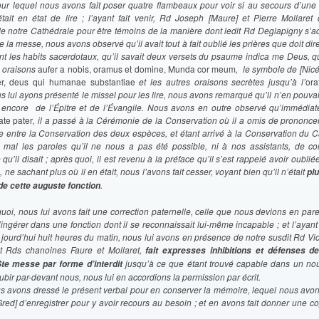
ur lequel nous avons fait poser quatre flambeaux pour voir si au secours d’une
 était en état de lire ; l’ayant fait venir, Rd Joseph [Maure] et Pierre Mollaret
e notre Cathédrale pour être témoins de la manière dont ledit Rd Deglapigny s’acq
e la messe, nous avons observé qu’il avait tout à fait oublié les prières que doit dir
nt les habits sacerdotaux, qu’il savait deux versets du psaume indica me Deus, qu
s oraisons
aufer a nobis, oramus et domine, Munda cor meum
, le symbole de [Nicé
er, deus qui humanae substantiae
et les autres oraisons secrètes jusqu’à l’
ora
 lui ayons présenté le missel pour les lire, nous avons remarqué qu’il n’en pouvai
 encore de l’Épitre et de l’Évangile. Nous avons en outre observé qu’immédia
ate pater
, il a passé à la Cérémonie de la Conservation où il a omis de prononce
ire entre la Conservation des deux espèces, et étant arrivé à la Conservation du Ca
 mal les paroles qu’il ne nous a pas été possible, ni à nos assistants, de c
 qu’il disait ; après quoi, il est revenu à la préface qu’il s’est rappelé avoir oublié
 ne sachant plus où il en était, nous l’avons fait cesser, voyant bien qu’il n’était
plu
.
 de cette auguste fonction
uoi, nous lui avons fait une correction paternelle, celle que nous devions en parei
’ingérer dans une fonction dont il se reconnaissait lui-même incapable ; et l’aya
jourd’hui huit heures du matin, nous lui avons en présence de notre susdit Rd Vic
 et Rds chanoines Faure et Mollaret,
fait expresses inhibitions et défenses d
jusqu’à ce que étant trouvé capable dans un n
 Ste messe par forme d’interdit
subir par-devant nous, nous lui en accordions la permission par écrit.
s avons dressé le présent verbal pour en conserver la mémoire, lequel nous avo
ed] d’enregistrer pour y avoir recours au besoin ; et en avons fait donner une c