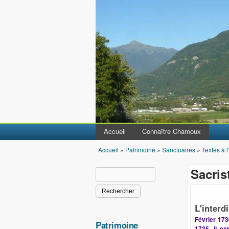
Accueil
Connaître Chamoux
Accueil
»
Patrimoine
»
Sanctuaires
»
Textes à l
Vous êtes ici
Sacrist
Rechercher
Formulaire de recherche
L'interd
Février 17
Patrimoine
1735, il es