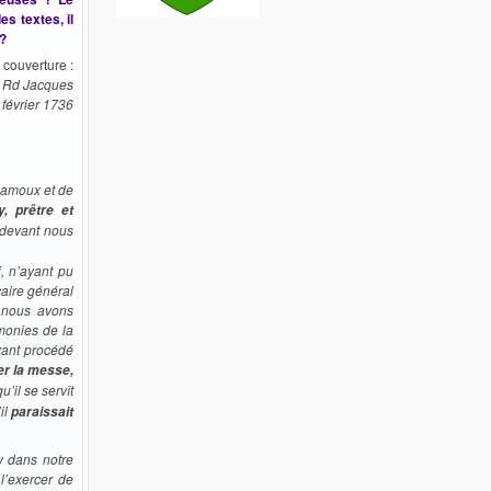
s textes, il
 ?
 couverture :
re Rd Jacques
 février 1736
Chamoux et de
, prêtre et
-devant nous
, n’ayant pu
aire général
s nous avons
monies de la
yant procédé
er la messe,
u’il se servît
il
paraissait
y dans notre
l’exercer de