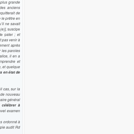
 plus grande
 des anciens
uitterait de
e le prêtre en
’il ne savait
(e)],
suscipe
te pater
; et
t pas venir à
tement après
r les paroles
lice, il en a
omprendre et
e, et quelque
s en état de
l cas, sur la
nt de nouveau
aire général
e célébrer à
ouvel examen
ns ordonné à
opie audit Rd