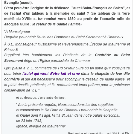
Évangile (ouest).
C'est peut-être l'origine de la dédicace "autel Saint-François de Sales", et
de l'achat d'un tableau
à la mémoire du saint
? (ce
tableau de la
1ère
moitié du XVIIIe s. fut remisé vers 1850 au profit de l'actuelle toile de
Jacques Guille :
)
le retour de la Sainte Famille
"
À Monseigneur
Requête pour bénir l'autel des Confrères du Saint-Sacrement à Chamoux
À S.E. Monseigneur Illustrissime et Révérendissime Évêque de Maurienne et
Prince &
Supplient très humblement les Pénitents de la
Confrérie du Saint
érige en l'Église paroissiale de Chamoux.
Sacrement
Qu'il plaise à V. E. commettre de Rd Sr leur Curé ou tel autre qu'il vous plaira
pour bénir
l'autel qui vient d'être fait et orné
dans la chapelle de leur dite
et qui est nécessaire pour accomplir le dessein de ladite église, et
confrérie
la piété desdits pénitents, et ils redoubleront leurs prières pour la précieuse
conservation de V. E
."
et au-dessous, d'une autre écriture :
"
Vue la présente requête, Nous accordons les fins suppliées,
et commettons le Rd Curé de Chamoux pour bénir la Chapelle
et l'Autel dont il s'agit. Fait à St Jean dans notre palais épiscopal,
ce 23 juin 1743,
Ignace, évêque de Maurienne
"
Recherche et transcription : oct 2013, A.Dh.