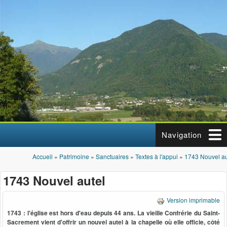
Aller au contenu principal
Navigation
Accueil
»
Patrimoine
»
Sanctuaires
»
Textes à l'appui
»
1743 Nouvel au
Vous êtes ici
1743 Nouvel autel
Version imprimable
1743 : l'église est hors d'eau depuis 44 ans. La vieille Confrérie du Saint-
Sacrement vient d'offrir un nouvel autel à la chapelle où elle officie, côté