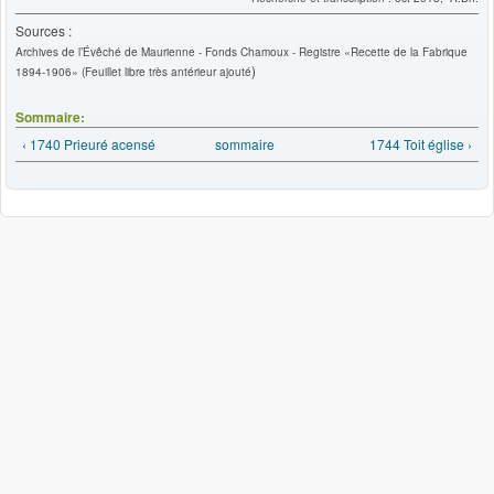
Sources :
Archives de l’Évêché de Maurienne - Fonds Chamoux - Registre «Recette de la Fabrique
)
1894-1906» (Feuillet libre très antérieur ajouté
Sommaire:
‹ 1740 Prieuré acensé
sommaire
1744 Toit église ›