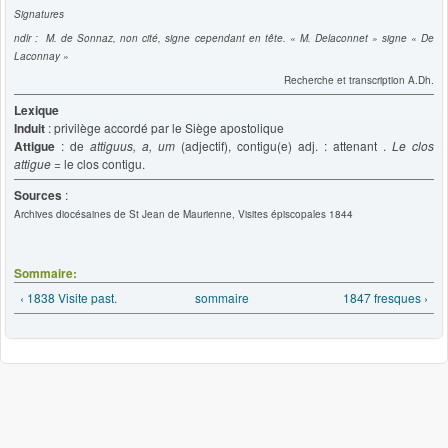
Signatures
ndlr : M. de Sonnaz, non cité, signe cependant en tête. « M. Delaconnet » signe « De
Laconnay »
Recherche et transcription A.Dh.
Lexique
Induit
: privilège accordé par le Siège apostolique
Attigue
: de
attiguus, a, um
(adjectif), contigu(e) adj. : attenant .
Le clos
attigue
= le clos contigu.
Sources
:
Archives diocésaines de St Jean de Maurienne, Visites épiscopales 1844
Sommaire:
‹ 1838 Visite past.
sommaire
1847 fresques ›