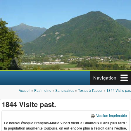
Aller au contenu principal
Navigation
Accueil
»
Patrimoine
»
Sanctuaires
»
Textes à l'appui
»
1844 Visite pas
Vous êtes ici
1844 Visite past.
Version imprimable
Le nouvel évêque François-Marie Vibert vient à Chamoux 6 ans plus tard :
la population augmente toujours, on est encore plus à l'étroit dans l'église,