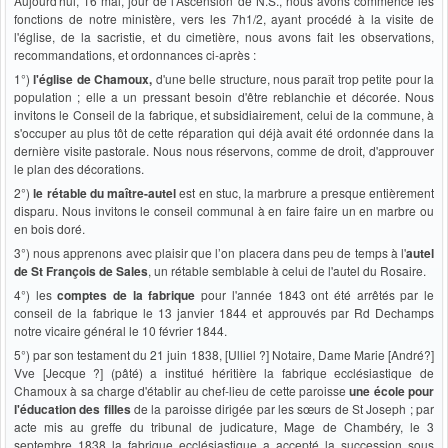
Aujourd'hui, 16 mai, jour de l'Ascension de N.S., nous avons commencé les
fonctions de notre ministère, vers les 7h1/2, ayant procédé à la visite de
l'église, de la sacristie, et du cimetière, nous avons fait les observations,
recommandations, et ordonnances ci-après :
1°)
l'église de Chamoux,
d'une belle structure, nous paraît trop petite pour la
population ; elle a un pressant besoin d'être reblanchie et décorée. Nous
invitons le Conseil de la fabrique, et subsidiairement, celui de la commune, à
s'occuper au plus tôt de cette réparation qui déjà avait été ordonnée dans la
dernière visite pastorale. Nous nous réservons, comme de droit, d'approuver
le plan des décorations.
2°)
le rétable du maître-autel
est en stuc, la marbrure a presque entièrement
disparu. Nous invitons le conseil communal à en faire faire un en marbre ou
en bois doré.
3°) nous apprenons avec plaisir que l’on placera dans peu de temps à l'
autel
de St François de Sales
, un rétable semblable à celui de l'autel du Rosaire.
4°) les
comptes de la fabrique
pour l'année 1843 ont été arrêtés par le
conseil de la fabrique le 13 janvier 1844 et approuvés par Rd Dechamps
notre vicaire général le 10 février 1844.
5°) par son testament du 21 juin 1838, [Ulliel ?] Notaire, Dame Marie [André?]
Vve [Jecque ?] (pâté) a institué héritière la fabrique ecclésiastique de
Chamoux à sa charge d'établir au chef-lieu de cette paroisse
une école pour
l'éducation des filles
de la paroisse dirigée par les sœurs de St Joseph ; par
acte mis au greffe du tribunal de judicature, Mage de Chambéry, le 3
septembre 1838 la fabrique ecclésiastique a accepté la succession sous