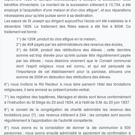
bénéfice d'inventaire. Le montant de la succession s'élevant à 10,734, a été
employé à l'acquisition d'une maison et d'un clos attigue*, et aux réparations
nécessaires pour qu'elle puisse servir à sa destination.
Les sœurs de St Joseph qui dirigent aujourd'hui l'école ont été installées le 4
décembre 1839. Le traitement des Rdes sœurs a été fixé à 800#. Ce
traitement est formé :
1°) de 120#, produit du clos attigue en la maison,
2°) de 40# payés par les administrateurs des revenus des écoles,
3°) de 640#, produit des rétributions des élèves ; cette dernière
somme est trop élevée pour qu'elle puisse être régulièrement payée
par les élèves ; nous désirons vivement que le Conseil communal
dont l'esprit religieux nous est connu, et qui est persuadé de
l'importance de cet établissement pour la paroisse, allouera une
somme de 200# en déduction des rétributions des élèves.
6°) nous invitons le Rd Recteur à nous faire parvenir l'état des fondations
religieuses, il sera annexé au présent procès-verbal.
7°) les registres des baptêmes, Mariages et décès sont tenus conformément
à l'instruction du St Siège du 23 août 1834, et à l'édit de S.M. du 20 juin 1837.
8°) le conseil de la congrégation de charité administre les revenus des
fondations pour [?] ; ces revenus s'élèvent à 244 ; les comptes sont soumis
régulièrement à l'approbation de l'autorité compétente.
9°) nous avons eu la consolation de donner la ste communion à 500
personnes ; nous avons ensuite administré le sacrement de confirmation à