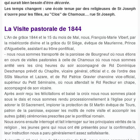
qui aurait bien besoin d'être
.
décorée
Les temps changent : une école tenue par des religieuses de St Joseph
s'ouvre pour les filles, au "Clos" de Chamoux… rue St Joseph.
La Visite pastorale de 1844
L'An de grâce 1844 et le 15 du mois de Mai, nous, François-Marie Vibert, par
la miséricorde divine et la grâce du St Siège, évêque de Maurienne, Prince
d'Aiguebelle, assistant au trône pontifical,
- nous nous sommes transporté de la paroisse de Bourgneuf où nous étions
en cours de visites pastorales à celle de Chamoux où nous nous sommes
arrêté vers les cinq heures du soir accompagné de Rd Dominique
Deschamps prévôt du Chapitre, vicaire général, official et c. de l'ordre des
SSts Maurice et Lazare, et de Rd Patrice Gravier chanoine vice-official,
supérieur du Petit Séminaire, où nous attendait le Rd Recteur en chape,
accompagné de son vicaire.
Après avoir reçu les félicitations et baisé la croix nous nous sommes placé
sous le dais et nous sommes rendu processionnellement à l'église pour y
adorer le St Sacrement, implorer la protection de St Martin évêque de Tours,
patron de la paroisse, exposer les motifs de notre visite et accomplir les
autres (pâté) cérémonies prescrites par le pontifical romain.
Nous avons ensuite interrogé et fait interroger sur les principales vérités de la
religion , les jeunes gens qui nous ont été présentés pour la confirmation,
leur instruction nous a paru généralement assez satisfaisante.