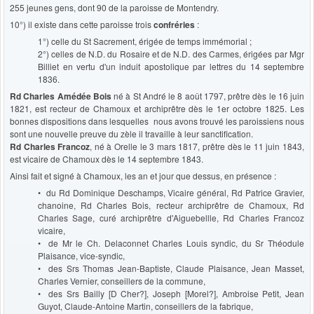
255 jeunes gens, dont 90 de la paroisse de Montendry.
10°) il existe dans cette paroisse trois
confréries
:
1°) celle du St Sacrement, érigée de temps immémorial ;
2°) celles de N.D. du Rosaire et de N.D. des Carmes, érigées par Mgr
Billiet en vertu d'un induit apostolique par lettres du 14 septembre
1836.
Rd Charles Amédée Bois
né à St André le 8 août 1797, prêtre dès le 16 juin
1821, est recteur de Chamoux et archiprêtre dès le 1er octobre 1825. Les
bonnes dispositions dans lesquelles nous avons trouvé les paroissiens nous
sont une nouvelle preuve du zèle il travaille à leur sanctification.
Rd Charles Francoz
, né à Orelle le 3 mars 1817, prêtre dès le 11 juin 1843,
est vicaire de Chamoux dès le 14 septembre 1843.
Ainsi fait et signé à Chamoux, les an et jour que dessus, en présence :
• du Rd Dominique Deschamps, Vicaire général, Rd Patrice Gravier,
chanoine, Rd Charles Bois, recteur archiprêtre de Chamoux, Rd
Charles Sage, curé archiprêtre d'Aiguebellle, Rd Charles Francoz
vicaire,
• de Mr le Ch. Delaconnet Charles Louis syndic, du Sr Théodule
Plaisance, vice-syndic,
• des Srs Thomas Jean-Baptiste, Claude Plaisance, Jean Masset,
Charles Vernier, conseillers de la commune,
• des Srs Bailly [D Cher?], Joseph [Morel?], Ambroise Petit, Jean
Guyot, Claude-Antoine Martin, conseillers de la fabrique,