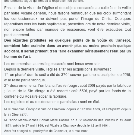
une bronchite aiguë qui rendait la respiration fort pénible.
Ensuite de la visite de l’église et des objets consacrés au culte faite la veille
par notre Vicaire général, nous faisons remarquer que les croix surmontant
les confessionnaux ne doivent pas porter l’image du Christ. Quelques
réparations vers les fonts baptismaux, prescrites lors de notre dernière visite,
non encore faites par manque de ressources, vont être exécutées tout
prochainement.
Des lézardes produites en quelques points de la voûte du transept,
semblent faire craindre dans un avenir plus ou moins prochain quelque
accident. Il serait prudent d’en faire examiner sérieusement l’état par un
homme de l’art.
Les ornements et autres linges sacrés sont tenus avec soin.
Depuis la dernière visite, l’église a fait les acquisitions suivantes :
1°- un phare* dont le coût a été de 370f, couvert par une souscription de 226f,
et le reste par la fabrique.
2°- deux ornements, l’un blanc, l’autre rouge : coût 200f payés par la fabrique
; l’autel de la Ste Vierge a été redoré : coût 550f, payé par les fonds de la
confrérie du Rosaire et par la fabrique.
Les registres et autres documents paroissiaux sont en état.
M. le chanoine Émery est curé de Chamoux depuis le 1er 7bre 1869, et archiprêtre depuis
le 11 Xbre 1877.
M. l’abbé Martin-Cochez Benoît Marie Casimir, né à St Colomban des Villards le 19 août
1874, prêtre le 27 mai 1899, est Vicaire à Chamoux depuis le 12 avril 1901.
Ainsi fait et signé au presbytère de Chamoux, le 4 mai 1902.