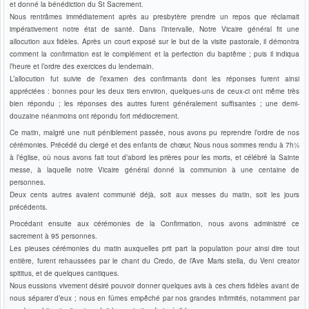
et donné la bénédiction du St Sacrement.
Nous rentrâmes immédiatement après au presbytère prendre un repos que réclamait
impérativement notre état de santé. Dans l’intervalle, Notre Vicaire général fit une
allocution aux fidèles. Après un court exposé sur le but de la visite pastorale, il démontra
comment la confirmation est le complément et la perfection du baptême ; puis il indiqua
l’heure et l’ordre des exercices du lendemain.
L’allocution fut suivie de l’examen des confirmants dont les réponses furent ainsi
appréciées : bonnes pour les deux tiers environ, quelques-uns de ceux-ci ont même très
bien répondu ; les réponses des autres furent généralement suffisantes ; une demi-
douzaine néanmoins ont répondu fort médiocrement.
Ce matin, malgré une nuit péniblement passée, nous avons pu reprendre l’ordre de nos
cérémonies. Précédé du clergé et des enfants de chœur, Nous nous sommes rendu à 7h½
à l’église, où nous avons fait tout d’abord les prières pour les morts, et célébré la Sainte
messe, à laquelle notre Vicaire général donné la communion à une centaine de
personnes.
Deux cents autres avaient communié déjà, soit aux messes du matin, soit les jours
précédents.
Procédant ensuite aux cérémonies de la Confirmation, nous avons administré ce
sacrement à 95 personnes.
Les pieuses cérémonies du matin auxquelles prit part la population pour ainsi dire tout
entière, furent rehaussées par le chant du Credo, de l’Ave Maris stella, du Veni creator
spititus, et de quelques cantiques.
Nous eussions vivement désiré pouvoir donner quelques avis à ces chers fidèles avant de
nous séparer d’eux ; nous en fûmes empêché par nos grandes infirmités, notamment par