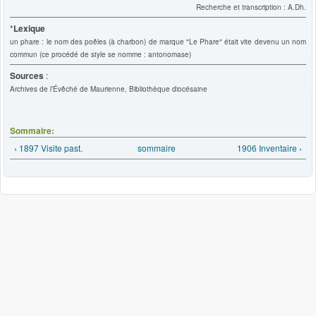
Recherche et transcription : A.Dh.
*
Lexique
un phare : le nom des poêles (à charbon) de marque "Le Phare" était vite devenu un nom
commun
(ce procédé de style se nomme : antonomase)
Sources
:
Archives de l’Évêché de Maurienne, Bibliothèque diocésaine
Sommaire:
‹ 1897 Visite past.
sommaire
1906 Inventaire ›