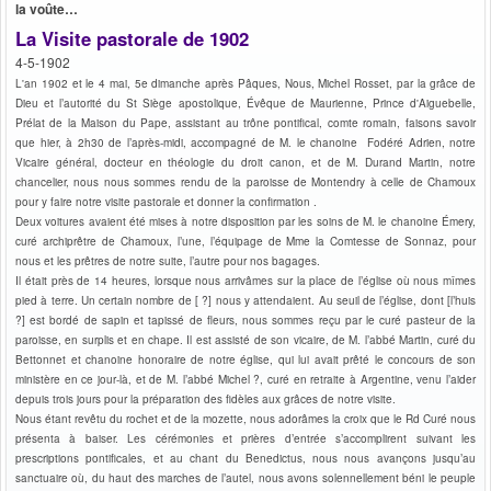
la voûte…
La Visite pastorale de 1902
4-5-1902
L'an 1902 et le 4 mai, 5e dimanche après Pâques, Nous, Michel Rosset, par la grâce de
Dieu et l’autorité du St Siège apostolique, Évêque de Maurienne, Prince d'Aiguebelle,
Prélat de la Maison du Pape, assistant au trône pontifical, comte romain, faisons savoir
que hier, à 2h30 de l’après-midi, accompagné de M. le chanoine Fodéré Adrien, notre
Vicaire général, docteur en théologie du droit canon, et de M. Durand Martin, notre
chancelier, nous nous sommes rendu de la paroisse de Montendry à celle de Chamoux
pour y faire notre visite pastorale et donner la confirmation .
Deux voitures avaient été mises à notre disposition par les soins de M. le chanoine Émery,
curé archiprêtre de Chamoux, l’une, l’équipage de Mme la Comtesse de Sonnaz, pour
nous et les prêtres de notre suite, l’autre pour nos bagages.
Il était près de 14 heures, lorsque nous arrivâmes sur la place de l’église où nous mîmes
pied à terre. Un certain nombre de [ ?] nous y attendaient. Au seuil de l’église, dont [l’huis
?] est bordé de sapin et tapissé de fleurs, nous sommes reçu par le curé pasteur de la
paroisse, en surplis et en chape. Il est assisté de son vicaire, de M. l’abbé Martin, curé du
Bettonnet et chanoine honoraire de notre église, qui lui avait prêté le concours de son
ministère en ce jour-là, et de M. l’abbé Michel ?, curé en retraite à Argentine, venu l’aider
depuis trois jours pour la préparation des fidèles aux grâces de notre visite.
Nous étant revêtu du rochet et de la mozette, nous adorâmes la croix que le Rd Curé nous
présenta à baiser. Les cérémonies et prières d’entrée s’accomplirent suivant les
prescriptions pontificales, et au chant du Benedictus, nous nous avançons jusqu’au
sanctuaire où, du haut des marches de l’autel, nous avons solennellement béni le peuple