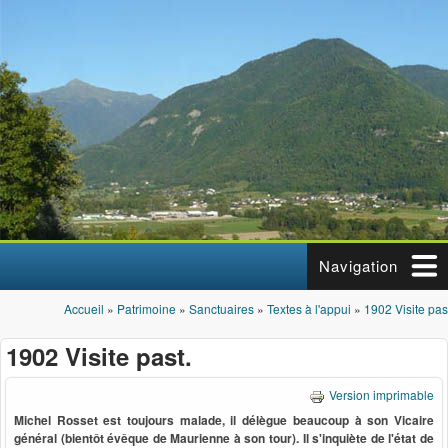
Aller au contenu principal
Navigation
Accueil
»
Patrimoine
»
Sanctuaires
»
Textes à l'appui
»
1902 Visite pas
Vous êtes ici
1902 Visite past.
Version imprimable
Michel Rosset est toujours malade, il délègue beaucoup à son Vicaire
général (bientôt évêque de Maurienne à son tour). Il s'inquiète de l'état de