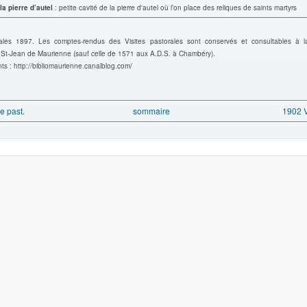
a pierre d’autel
: petite cavité de la pierre d'autel où l’on place des reliques de saints martyrs
rales 1897.
Les comptes-rendus des Visites pastorales sont conservés et consultables à l
 St-Jean de Maurienne (sauf celle de 1571 aux A.D.S. à Chambéry).
s : http://bibliomaurienne.canalblog.com/
te past.
sommaire
1902 Vi