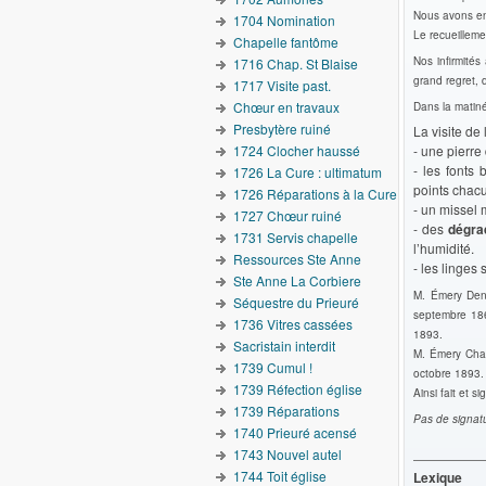
Nous avons ens
1704 Nomination
Le recueilleme
Chapelle fantôme
Nos infirmités
1716 Chap. St Blaise
grand regret, 
1717 Visite past.
Chœur en travaux
Dans la matinée
Presbytère ruiné
La visite de
1724 Clocher haussé
- une pierre
- les fonts
1726 La Cure : ultimatum
points chac
1726 Réparations à la Cure
- un missel
1727 Chœur ruiné
- des
dégra
1731 Servis chapelle
l’humidité.
Ressources Ste Anne
- les linges 
Ste Anne La Corbiere
M. Émery Deni
Séquestre du Prieuré
septembre 186
1736 Vitres cassées
1893.
Sacristain interdit
M. Émery Char
1739 Cumul !
octobre 1893.
1739 Réfection église
Ainsi fait et 
1739 Réparations
Pas de signat
1740 Prieuré acensé
1743 Nouvel autel
1744 Toit église
Lexique