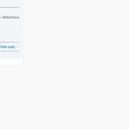
a Bibliothèque
site past. ›