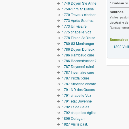
1746 Doyen Ste Anne
*
tombeau de l
1750-1775 St Blaise
Sources
:
1770 Travaux clocher
Visites pasto
1773 Après Guerraz
diocésaine de
1773 Un vicaire
Renseignement
1775 chapelle Vdz
1778 Fin de St Blaise
Sommaire:
1780-83 Montranger
‹ 1892 Visi
1786 Doyen Durieux
1786 Rambaud curé
1786 Reconstruction?
1787 Doyenné ruiné
1787 Inventaire cure
1787 Prixfait cure
1787 SteAnne encore
1791 ND des Graces
1791 chapelle Vdz
1791 état Doyenné
1792 Fr. de Sales
1792 chapelles église
1806 Ouragan
1827 Visite past.