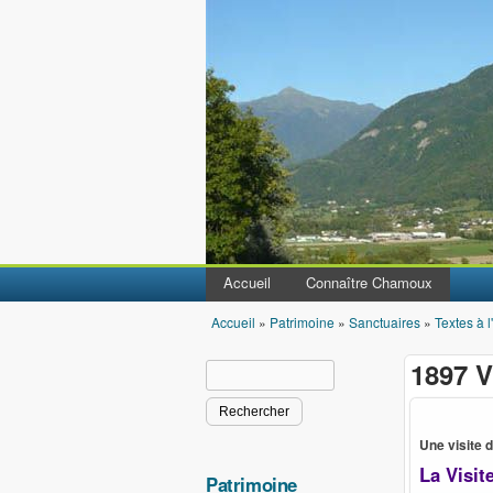
Accueil
Connaître Chamoux
Accueil
»
Patrimoine
»
Sanctuaires
»
Textes à l
Vous êtes ici
1897 V
Rechercher
Formulaire de recherche
Une visite 
La Visit
Patrimoine