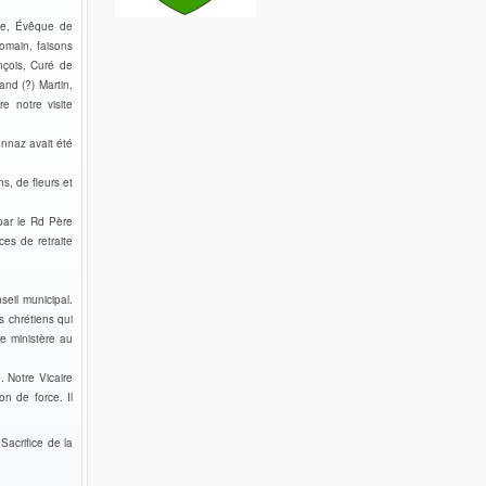
que, Évêque de
Romain, faisons
nçois, Curé de
and (?) Martin,
e notre visite
nnaz avait été
s, de fleurs et
par le Rd Père
ces de retraite
eil municipal.
s chrétiens qui
re ministère au
. Notre Vicaire
on de force. Il
Sacrifice de la