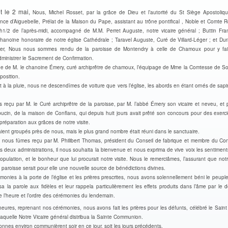
t le 2 mai,
Nous, Michel Rosset, par la grâce de Dieu et l’autorité du St Siège Apostoli
nce d’Aiguebelle, Prélat de la Maison du Pape, assistant au trône pontifical , Noble et Comte 
3h1/2 de l’après-midi, accompagné de M.M. Perret Auguste, notre vicaire général ; Buttin Fra
hanoine honoraire de notre église Cathédrale ; Taravel Auguste, Curé de Villard-Léger ; et Dur
ier, Nous nous sommes rendu de la paroisse de Montendry à celle de Chamoux pour y fair
dministrer le Sacrement de Confirmation.
e de M. le chanoine Émery, curé archiprêtre de chamoux, l’équipage de Mme la Comtesse de So
position.
 à la pluie, nous ne descendîmes de voiture que vers l’église, les abords en étant ornés de sapin
 reçu par M. le Curé archiprêtre de la paroisse, par M. l’abbé Émery son vicaire et neveu, et 
ucin, de la maison de Conflans, qui depuis huit jours avait prêté son concours pour des exerci
préparation aux grâces de notre visite.
aient groupés près de nous, mais le plus grand nombre était réuni dans le sanctuaire.
 nous fûmes reçu par M. Philibert Thomas, président du Conseil de fabrique et membre du Cons
deux administrations, il nous souhaita la bienvenue et nous exprima de vive voix les sentiment
opulation, et le bonheur que lui procurait notre visite. Nous le remerciâmes, l’assurant que not
e paroisse serait pour elle une nouvelle source de bénédictions divines.
monies à la porte de l’église et les prières prescrites, nous avons solennellement béni le peuple
a la parole aux fidèles et leur rappela particulièrement les effets produits dans l’âme par le d
e l’heure et l’ordre des cérémonies du lendemain.
eures, reprenant nos cérémonies, nous avons fait les prières pour les défunts, célébré le Saint 
aquelle Notre Vicaire général distribua la Sainte Communion.
onnes environ communièrent soir en ce jour, soit les jours précédents.