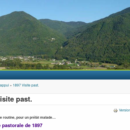
Aller au contenu principal
'appui
»
1897 Visite past.
isite past.
Versio
de routine, pour un prélât malade…
e pastorale de 1897