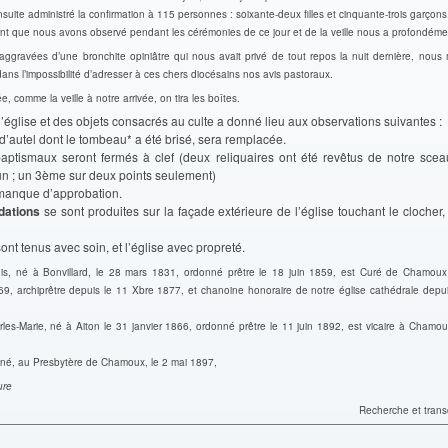
uite administré la confirmation à 115 personnes : soixante-deux filles et cinquante-trois garçons
nt que nous avons observé pendant les cérémonies de ce jour et de la veille nous a profondémen
 aggravées d’une bronchite opiniâtre qui nous avait privé de tout repos la nuit dernière, nous 
dans l’impossibilité d’adresser à ces chers diocésains nos avis pastoraux.
, comme la veille à notre arrivée, on tira les boîtes.
 l’église et des objets consacrés au culte a donné lieu aux observations suivantes :
 d’autel dont le tombeau* a été brisé, sera remplacée.
 baptismaux seront fermés à clef (deux reliquaires ont été revêtus de notre scea
un ; un 3ème sur deux points seulement)
 manque d’approbation.
dations
se sont produites sur la façade extérieure de l’église touchant le clocher,
sont tenus avec soin, et l’église avec propreté.
s, né à Bonvillard, le 28 mars 1831, ordonné prêtre le 18 juin 1859, est Curé de Chamoux
9, archiprêtre depuis le 11 Xbre 1877, et chanoine honoraire de notre église cathédrale depuis
les-Marie, né à Aiton le 31 janvier 1866, ordonné prêtre le 11 juin 1892, est vicaire à Chamou
signé, au Presbytère de Chamoux, le 2 mai 1897,
ure
Recherche et transc