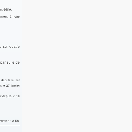
.
t édifié.
mirent, à notre
u sur quatre
 par suite de
 depuis le 1er
 le 27 janvier
x depuis le 19
ription : A.Dh.