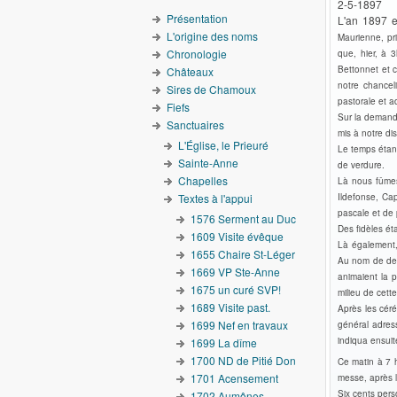
2-5-1897
Présentation
L'an 1897 e
L'origine des noms
Maurienne, pri
Chronologie
que, hier, à 
Bettonnet et c
Châteaux
notre chancel
Sires de Chamoux
pastorale et a
Fiefs
Sur la demand
Sanctuaires
mis à notre dis
L'Église, le Prieuré
Le temps étant
Sainte-Anne
de verdure.
Chapelles
Là nous fûmes
Textes à l'appui
Ildefonse, Cap
pascale et de 
1576 Serment au Duc
Des fidèles ét
1609 Visite évêque
Là également,
1655 Chaire St-Léger
Au nom de des 
1669 VP Ste-Anne
animaient la p
1675 un curé SVP!
milieu de cett
1689 Visite past.
Après les céré
1699 Nef en travaux
général adress
indiqua ensuit
1699 La dîme
1700 ND de Pitié Don
Ce matin à 7 h
1701 Acensement
messe, après l
Six cents pers
1702 Aumônes