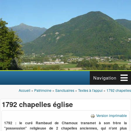
Aller au contenu principal
Navigation
Accueil
»
Patrimoine
»
Sanctuaires
»
Textes à l'appui
»
1792 chapelles
Vous êtes ici
1792 chapelles église
Version imprimable
1792 : le curé Rambaud de Chamoux transmet à son frère la
"possession" religieuse de 2 chapelles anciennes, qui n'ont plus