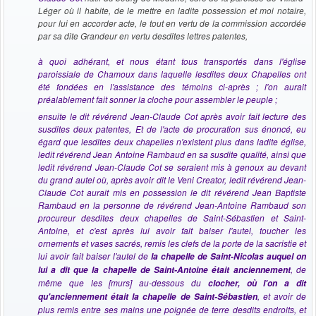
Léger où il habite, de le mettre en ladite possession et moi notaire,
pour lui en accorder acte, le tout en vertu de la commission accordée
par sa dite Grandeur en vertu desdites lettres patentes,
à quoi adhérant, et nous étant tous transportés dans l'église
paroissiale de Chamoux dans laquelle lesdites deux Chapelles ont
été fondées en l'assistance des témoins ci-après ; l'on aurait
préalablement fait sonner la cloche pour assembler le peuple ;
ensuite le dit révérend Jean-Claude Cot après avoir fait lecture des
susdites deux patentes, Et de l'acte de procuration sus énoncé, eu
égard que lesdites deux chapelles n'existent plus dans ladite église,
ledit révérend Jean Antoine Rambaud en sa susdite qualité, ainsi que
ledit révérend Jean-Claude Cot se seraient mis à genoux au devant
du grand autel où, après avoir dit le Veni Creator, ledit révérend Jean-
Claude Cot aurait mis en possession le dit révérend Jean Baptiste
Rambaud en la personne de révérend Jean-Antoine Rambaud son
procureur desdites deux chapelles de Saint-Sébastien et Saint-
Antoine, et c'est après lui avoir fait baiser l'autel, toucher les
ornements et vases sacrés, remis les clefs de la porte de la sacristie et
lui avoir fait baiser l'autel de
la chapelle de Saint-Nicolas auquel on
, de
lui a dit que la chapelle de Saint-Antoine était anciennement
même que les [murs] au-dessous du
clocher, où l'on a dit
, et avoir de
qu'anciennement était la chapelle de Saint-Sébastien
plus remis entre ses mains une poignée de terre desdits endroits, et