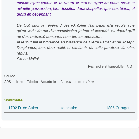
ensuite ayant chanté le Te Deum, le tout en signe de vraie, réelle et
actuelle possession, tant desdites deux chapelles que des biens, et
droits en dépendant,
De tout quoi le révérend Jean-Antoine Rambaud m'a requis acte
qu'en vertu de ma dite commission je leur ai accordé, eu égard qu'il
ne s'est présenté personne pour former opposition,
et le tout fait et prononcé en présence de Pierre Barraz et de Joseph
Desplantes, tous deux natifs et habitants de cette paroisse, témoins
requis.
Simon Mollot
Recherche et transcription A.Dh.
Source
ADS en ligne - Tabellion Aiguebelle - 2C 2196 - page 413/486
Sommaire:
‹ 1792 Fr. de Sales
sommaire
1806 Ouragan ›