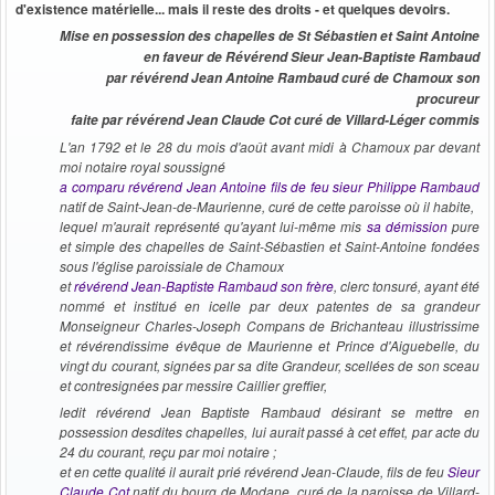
d'existence matérielle... mais il reste des droits - et quelques devoirs.
Mise en possession des chapelles de St Sébastien et Saint Antoine
en faveur de Révérend Sieur Jean-Baptiste Rambaud
par révérend Jean Antoine Rambaud curé de Chamoux son
procureur
faite par révérend Jean Claude Cot curé de Villard-Léger commis
L'an 1792 et le 28 du mois d'août avant midi à Chamoux par devant
moi notaire royal soussigné
a comparu révérend Jean Antoine fils de feu sieur Philippe Rambaud
natif de Saint-Jean-de-Maurienne, curé de cette paroisse où il habite,
lequel m'aurait représenté qu'ayant lui-même mis
sa démission
pure
et simple des chapelles de Saint-Sébastien et Saint-Antoine fondées
sous l'église paroissiale de Chamoux
et
révérend Jean-Baptiste Rambaud son frère
, clerc tonsuré, ayant été
nommé et institué en icelle par deux patentes de sa grandeur
Monseigneur Charles-Joseph Compans de Brichanteau illustrissime
et révérendissime évêque de Maurienne et Prince d'Aiguebelle, du
vingt du courant, signées par sa dite Grandeur, scellées de son sceau
et contresignées par messire Caillier greffier,
ledit révérend Jean Baptiste Rambaud désirant se mettre en
possession desdites chapelles, lui aurait passé à cet effet, par acte du
24 du courant, reçu par moi notaire ;
et en cette qualité il aurait prié révérend Jean-Claude, fils de feu
Sieur
Claude Cot
natif du bourg de Modane, curé de la paroisse de Villard-