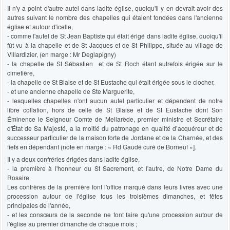
Il n'y a point d'autre autel dans ladite église, quoiqu'il y en devrait avoir des
autres suivant le nombre des chapelles qui étaient fondées dans l'ancienne
église et autour d'icelle,
- comme l'autel de St Jean Baptiste qui était érigé dans ladite église, quoiqu'il
fût vu à la chapelle et de St Jacques et de St Philippe, située au village de
Villardizier, (en marge : Mr Deglapigny)
- la chapelle de St Sébastien et de St Roch étant autrefois érigée sur le
cimetière,
- la chapelle de St Blaise et de St Eustache qui était érigée sous le clocher,
- et une ancienne chapelle de Ste Marguerite,
- lesquelles chapelles n'ont aucun autel particulier et dépendent de notre
libre collation, hors de celle de St Blaise et de St Eustache dont Son
Éminence le Seigneur Comte de Mellarède, premier ministre et Secrétaire
d'État de Sa Majesté, a la moitié du patronage en qualité d’acquéreur et de
successeur particulier de la maison forte de Jordane et de la Charnée, et des
fiefs en dépendant (note en marge : « Rd Gaudé curé de Borneuf »].
Il y a deux confréries érigées dans ladite église,
- la première à l'honneur du St Sacrement, et l'autre, de Notre Dame du
Rosaire.
Les confrères de la première font l'office marqué dans leurs livres avec une
procession autour de l'église tous les troisièmes dimanches, et fêtes
principales de l'année,
- et les consœurs de la seconde ne font faire qu'une procession autour de
l'église au premier dimanche de chaque mois ;