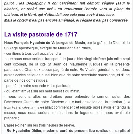
plutôt : les Deglapigny !) ont carrément fait démolir l'église (sauf le
clocher), et rebâti une nef - en retournant l'entrée vers la place du
château, et le Nant, qui n'attendait que cela pour sévir à nouveau.
Mais le chœur n'est pas encore aménagé, et l'église n'est pas consacrée.
La visite pastorale de 1717
Nous
François Hyacinte de Valpergue de Masin
, par la grâce de Dieu et du
St Siège apostolique, évêque de Maurienne et Prince,
- certifions à tous qu'il appartiendra
- que nous nous serions transporté le jour d'hier vingt sixième juin mille sept
cent dix-sept, de la cité St Jean de Maurienne jusques en la présente
paroisse de Chamoux, accompagné de notre Rd Vicaire général, et de deux
autres ecclésiastiques aussi bien que de notre secrétaire soussigné, et d'une
partie de nos domestiques,
- pour faire notre seconde visite pastorale,
- où, étant arrivés sur les neuf heures du matin,
- nous serions allés en droiture pour entendre le sermon qu’un des
Révérends Curés de notre Diocèse qui y font actuellement la mission (
«
à
) allait commencer ; et ensuite après avoir entendu la
leurs frais et dépens
» rayé
messe, nous nous serions retirés dans le logement qui nous avait été
préparé ;
L'après-diner, sur les trois heures de relevé,
-
Rd Hyacinthe Didier, moderne curé du présent lieu
revêtus du surplis et