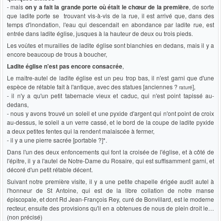
- mais
on y a fait la grande porte où était le chœur de la première
, de sorte
que ladite porte se trouvant vis-à-vis de la rue, il est arrivé que, dans des
temps d'inondation, l'eau qui descendait en abondance par ladite rue, est
entrée dans ladite église, jusques à la hauteur de deux ou trois pieds.
Les voûtes et murailles de ladite église sont blanchies en dedans, mais il y a
encore beaucoup de trous à boucher,
Ladite église n'est pas encore consacrée
,
Le maître-autel de ladite église est un peu trop bas, il n'est garni que d'une
espèce de rétable fait à l'antique, avec des statues [anciennes ?
],
raturé
- il n'y a qu'un petit tabernacle vieux et caduc, qui n'est point tapissé au-
dedans,
- nous y avons trouvé un soleil et une pyxide d'argent qui n'ont point de croix
au-dessus, le soleil a un verre cassé, et le bord de la coupe de ladite pyxide
a deux petites fentes qui la rendent malaiscée à fermer,
- il y a une pierre sacrée [portable ?]*.
Dans l'un des deux enfoncements qui font la croisée de l'église, et à côté de
l'épître, il y a l'autel de Notre-Dame du Rosaire, qui est suffisamment garni, et
décoré d'un petit rétable décent.
Suivant notre première visite, il y a une petite chapelle érigée audit autel à
l'honneur de St Antoine, qui est de la libre collation de notre manse
épiscopale, et dont Rd Jean-François Rey, curé de Bonvillard, est le moderne
recteur, ensuite des provisions qu'il en a obtenues de nous de plein droit le…
(non précisé)