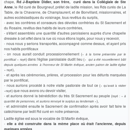
chape,
Rd J-Baptiste Didier, son frère, curé dans la Collégiale de Ste
Anne
, le Rd curé de Bourgneuf, préfet de ladite mission, les Rds curés de La
Table, de la Chavanne, de Champlaurent, et de Bonvillard, missionnaires, et
autres ecclésiastiques du voisinage, tous revêtus du surplis,
- avec les confrères et consœurs des dévotes confréries du St Sacrement et
du Rosaire, revêtus des habits de leurs confréries,
- s'étant assemblés une quantité d'autres paroissiens auprès d'une chapelle
dressée à cet effet dans la rue où nous étions logés, pour nous y recevoir,
- nous nous y serions transportés, accompagné comme dessus, et ayant pris
nos habits pontificaux
- on nous aurait conduit processionnellement (
«
à la forme présentée par le
) dans l'église paroissiale dudit lieu (
pontifical
» rayé
«
qui a été nouvellement bâti
depuis quelques années à l'honneur de St Martin évêque, ancien patron de ladite église
),
» rayé
- et après les cérémonies, prières, et procession pour les défunts marquées
par le pontifical,
- nous aurions procédé à notre visite pastorale de tout ce (
« qu'avait à visiter
) que nous avons cru devoir visiter,
»rayé
- et aurions donné la bénédiction du très St Sacrement au peuple (
rayé : «
à
),
quantité de personnes, et aurions renvoyé le surplus au lendemain
»
- et administré ensuite le Sacrement de confirmation après avoir fait faire le
catéchisme par ledit Rd curé en notre présence.
Ladite église est sous le vocable de St Martin évêque,
-
elle a été construite dans la même place où était l'ancienne, depuis
quelques années