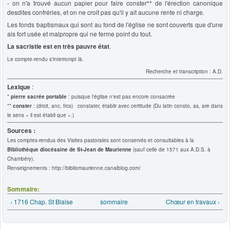
- on n'a trouvé aucun papier pour faire conster** de l'érection canonique
desdites confréries, et on ne croit pas qu'il y ait aucune rente ni charge.
Les fonds baptismaux qui sont au fond de l'église ne sont couverts que d'une
ais fort usée et malpropre qui ne ferme point du tout.
La sacristie est en très pauvre état
.
Le compte-rendu s'interrompt là.
Recherche et transcription : A.D.
Lexique
:
*
pierre sacrée portable
: puisque l'église n'est pas encore consacrée
**
conster
: (droit, anc. frcs) constater, établir avec certitude (Du latin consto, as, are dans
le sens « il est établi que ».)
Sources :
Les comptes-rendus des Visites pastorales sont conservés et consultables à la
Bibliothèque diocésaine de St-Jean de Maurienne
(sauf celle de 1571 aux A.D.S. à
Chambéry).
Renseignements : http://bibliomaurienne.canalblog.com/
Sommaire:
‹ 1716 Chap. St Blaise
sommaire
Chœur en travaux ›