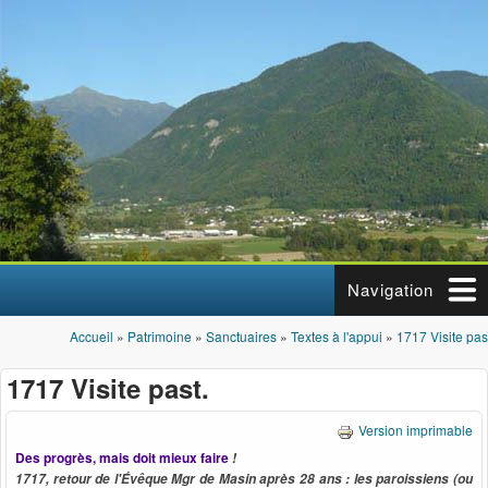
Aller au contenu principal
Navigation
Accueil
»
Patrimoine
»
Sanctuaires
»
Textes à l'appui
»
1717 Visite pas
Vous êtes ici
1717 Visite past.
Version imprimable
Des progrès, mais doit mieux faire
!
1717, retour de l'Évêque Mgr de Masin après 28 ans : les paroissiens (ou