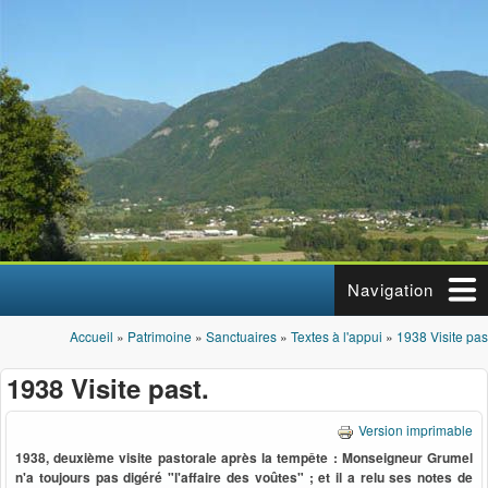
Aller au contenu principal
Navigation
Accueil
»
Patrimoine
»
Sanctuaires
»
Textes à l'appui
»
1938 Visite pas
Vous êtes ici
1938 Visite past.
Version imprimable
1938, deuxième visite pastorale après la tempête : Monseigneur Grumel
n'a toujours pas digéré "l'affaire des voûtes" ; et il a relu ses notes de