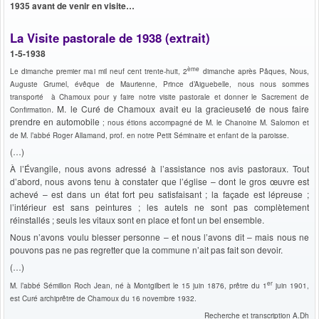
1935 avant de venir en visite…
La Visite pastorale de 1938 (extrait)
1-5-1938
ème
Le dimanche premier mai mil neuf cent trente-huit, 2
dimanche après Pâques, Nous,
Auguste Grumel, évêque de Maurienne, Prince d’Aiguebelle, nous nous sommes
transporté à Chamoux pour y faire notre visite pastorale et donner le Sacrement de
. M. le Curé de Chamoux avait eu la gracieuseté de nous faire
Confirmation
prendre en automobile
; nous étions accompagné de M. le Chanoine M. Salomon et
de M. l’abbé Roger Allamand, prof. en notre Petit Séminaire et enfant de la paroisse.
(…)
À l’Évangile, nous avons adressé à l’assistance nos avis pastoraux. Tout
d’abord, nous avons tenu à constater que l’église – dont le gros œuvre est
achevé – est dans un état fort peu satisfaisant ; la façade est lépreuse ;
l’intérieur est sans peintures ; les autels ne sont pas complètement
réinstallés ; seuls les vitaux sont en place et font un bel ensemble.
Nous n’avons voulu blesser personne – et nous l’avons dit – mais nous ne
pouvons pas ne pas regretter que la commune n’ait pas fait son devoir.
(…)
er
M. l’abbé Sémillon Roch Jean, né à Montgilbert le 15 juin 1876, prêtre du 1
juin 1901,
est Curé archiprêtre de Chamoux du 16 novembre 1932.
Recherche et transcription A.Dh