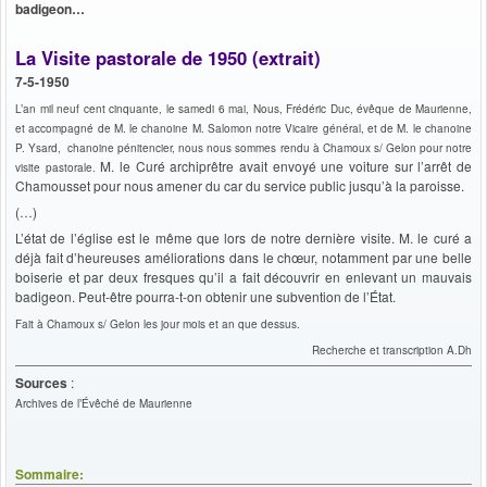
badigeon…
La Visite pastorale de 1950 (extrait)
7-5-1950
L’an mil neuf cent cinquante, le samedi 6 mai, Nous, Frédéric Duc, évêque de Maurienne,
et accompagné de M. le chanoine M. Salomon notre Vicaire général, et de M. le chanoine
P. Ysard, chanoine pénitencier, nous nous sommes rendu à Chamoux s/ Gelon pour notre
M. le Curé archiprêtre avait envoyé une voiture sur l’arrêt de
visite pastorale.
Chamousset pour nous amener du car du service public jusqu’à la paroisse.
(…)
L’état de l’église est le même que lors de notre dernière visite. M. le curé a
déjà fait d’heureuses améliorations dans le chœur, notamment par une belle
boiserie et par deux fresques qu’il a fait découvrir en enlevant un mauvais
badigeon. Peut-être pourra-t-on obtenir une subvention de l’État.
Fait à Chamoux s/ Gelon les jour mois et an que dessus.
Recherche et transcription A.Dh
Sources
:
Archives de l’Évêché de Maurienne
Sommaire: