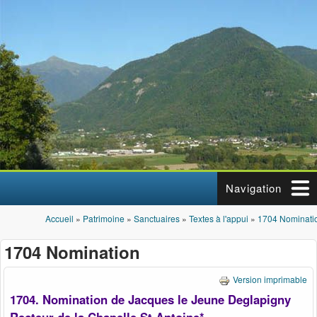
Aller au contenu principal
Navigation
Accueil
»
Patrimoine
»
Sanctuaires
»
Textes à l'appui
»
1704 Nominati
Vous êtes ici
1704 Nomination
Version imprimable
1704. Nomination de Jacques le Jeune Deglapigny
Recteur de la Chapelle St Antoine*