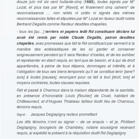
douze juin mil six cent huitante-cinq
(
1685
)
, toutes signés par M°
Lozat, et plus bas par M° [Ravot], et finalement cinq cahiers* de
reconnaissance … non reliés ni cotés ni signés des mêmes
reconnaissances faites et stipulées par M° Lozat en faveur dudit noble
Bertrand Degallis comme Recteur desdites chapelles,
- tous les [qu…]
terriers et papiers ledit Rd constituant déclare lui
avoir été remis par noble Claude Degallis, patron desdites
, avec promesses que fait le Rd constituant par serment à la
chapelles
manière des eclésiastiques de les lui garder et conserver
soigneusement pendant qu’il sera Recteur d’icelles, et de les exhiber
et représenter en étant requis, en tant que de besoin, et à qui de droit
appartiendra, à peine de tous dépens, dommages et intérêts, et à
l’obligation de tous ses biens temporels qu’il se constitue tenir [sere?
suis] à toutes [causes], renonçant pour ce fait à tout [droit, lois] et
moyens contraires, toutes clauses requises.
Fait et passé à Chamoux dans la maison dépendante de la sacristie,
en présence d’honorable Louis [Roulier] de Cruet, habitant de
Châteauneuf, et d’Hugues Thiabeau tailleur dudit lieu de Chamoux,
témoins requis.
Jacques Deglapigny recteur promettant
Signé :
Les dits témoins n’ont su signer – de ce enquis – et je, Philibert
Deglapigny, bourgeois de Chambéry, notaire soussigné recevant
requis, ai expédié le présent à la réquisition dudit Rd Deglapigny