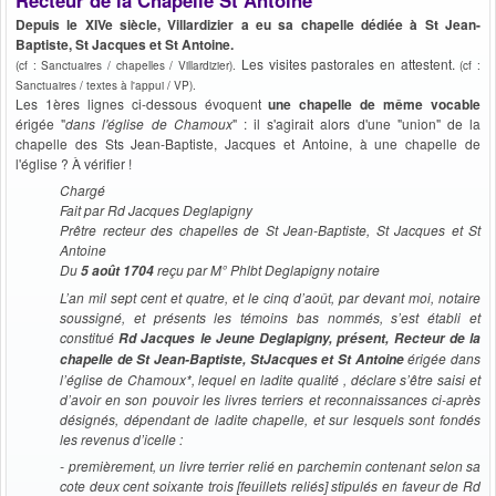
Depuis le XIVe siècle, Villardizier a
eu sa chapelle dédiée à St Jean-
Baptiste, St Jacques et St Antoine.
Les visites pastorales en attestent.
(cf : Sanctuaires / chapelles / Villardizier).
(cf :
Sanctuaires / textes à l'appui / VP).
Les 1ères lignes ci-dessous évoquent
une chapelle de même vocable
érigée "
dans l'église de Chamoux
" : il s'agirait alors d'une "union" de la
chapelle des Sts Jean-Baptiste, Jacques et Antoine, à une chapelle de
l'église ? À vérifier !
Chargé
Fait par Rd Jacques Deglapigny
Prêtre recteur des chapelles de St Jean-Baptiste, St Jacques et St
Antoine
Du
reçu par M° Phlbt Deglapigny notaire
5 août 1704
L’an mil sept cent et quatre, et le cinq d’août, par devant moi, notaire
soussigné, et présents les témoins bas nommés, s’est établi et
constitué
Rd Jacques le Jeune Deglapigny, présent, Recteur de la
érigée dans
chapelle de St Jean-Baptiste, StJacques et St Antoine
l’église de Chamoux*, lequel en ladite qualité , déclare s’être saisi et
d’avoir en son pouvoir les livres terriers et reconnaissances ci-après
désignés, dépendant de ladite chapelle, et sur lesquels sont fondés
les revenus d’icelle :
- premièrement, un livre terrier relié en parchemin contenant selon sa
cote deux cent soixante trois [feuillets reliés] stipulés en faveur de Rd