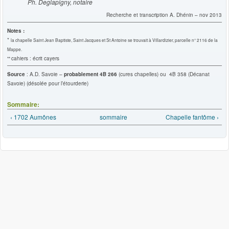
Ph. Deglapigny, notaire
Recherche et transcription A. Dhénin – nov 2013
Notes :
*
la chapelle Saint Jean Baptiste, Saint Jacques et St Antoine se trouvait à Villardizier, parcelle n° 2116 de la
Mappe.
cahiers : écrit cayers
**
Source
: A.D. Savoie –
probablement 4B 266
(cures chapelles) ou 4B 358 (Décanat
Savoie) (désolée pour l’étourderie)
Sommaire:
‹ 1702 Aumônes
sommaire
Chapelle fantôme ›