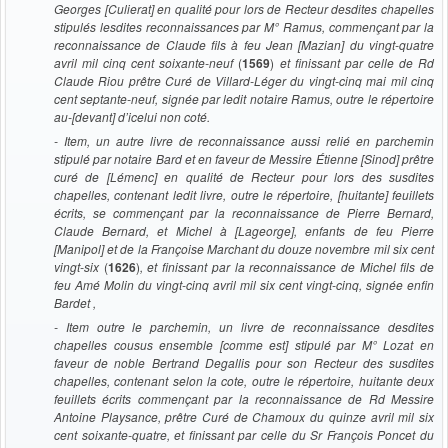
Georges [Culierat] en qualité pour lors de Recteur desdites chapelles
stipulés lesdites reconnaissances par M° Ramus, commençant par la
reconnaissance de Claude fils à feu Jean [Mazian] du vingt-quatre
avril mil cinq cent soixante-neuf
(
1569
)
et finissant par celle de Rd
Claude Riou prêtre Curé de Villard-Léger du vingt-cinq mai mil cinq
cent septante-neuf, signée par ledit notaire Ramus, outre le répertoire
au-[devant] d’icelui non coté.
- Item, un autre livre de reconnaissance aussi relié en parchemin
stipulé par notaire Bard et en faveur de Messire Étienne [Sinod] prêtre
curé de [Lémenc] en qualité de Recteur pour lors des susdites
chapelles, contenant ledit livre, outre le répertoire, [huitante] feuillets
écrits, se commençant par la reconnaissance de Pierre Bernard,
Claude Bernard, et Michel à [Lageorge], enfants de feu Pierre
[Manipol] et de la Françoise Marchant du douze novembre mil six cent
vingt-six
(
1626
)
, et finissant par la reconnaissance de Michel fils de
feu Amé Molin du vingt-cinq avril mil six cent vingt-cinq, signée enfin
Bardet ,
- Item outre le parchemin, un livre de reconnaissance desdites
chapelles cousus ensemble [comme est] stipulé par M° Lozat en
faveur de noble Bertrand Degallis pour son Recteur des susdites
chapelles, contenant selon la cote, outre le répertoire, huitante deux
feuillets écrits commençant par la reconnaissance de Rd Messire
Antoine Playsance, prêtre Curé de Chamoux du quinze avril mil six
cent soixante-quatre, et finissant par celle du Sr François Poncet du