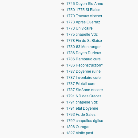
1746 Doyen Ste Anne
1750-1775 St Blaise
1770 Travaux clocher
1773 Après Guerraz
1773 Un vicaire
1775 chapelle Vdz
1778 Fin de St Blaise
1780-83 Montranger
1786 Doyen Durieux
1786 Rambaud curé
1786 Reconstruction?
1787 Doyenné ruiné
1787 Inventaire cure
1787 Prixfait cure
1787 SteAnne encore
1791 ND des Graces
1791 chapelle Vdz
1791 état Doyenné
1792 Fr. de Sales
1792 chapelles église
1806 Ouragan
1827 Visite past.