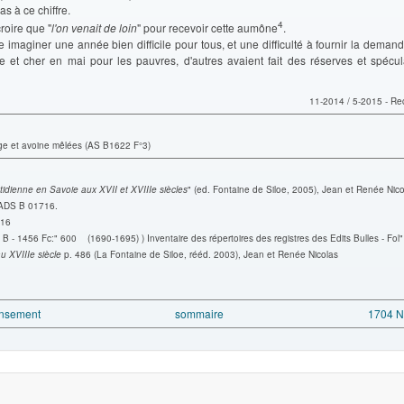
pas à ce chiffre.
4
croire que "
l'on venait de loin
" pour recevoir cette aumône
.
e imaginer une année bien difficile pour tous, et une difficulté à fournir la demand
are et cher en mai pour les pauvres, d'autres avaient fait des réserves et spécul
11-2014 / 5-2015 - Re
ge et avoine mêlées (AS B1622 F°3)
tidienne en Savoie aux XVII et XVIIIe siècles
" (ed. Fontaine de Siloe, 2005), Jean et Renée Nico
 ADS B 01716.
16
 B - 1456 Fc:" 600 (1690-1695) ) Inventaire des répertoires des registres des Edits Bulles - Fol
u XVIIIe siècle
p. 486 (La Fontaine de Siloe, rééd. 2003), Jean et Renée Nicolas
ensement
sommaire
1704 N