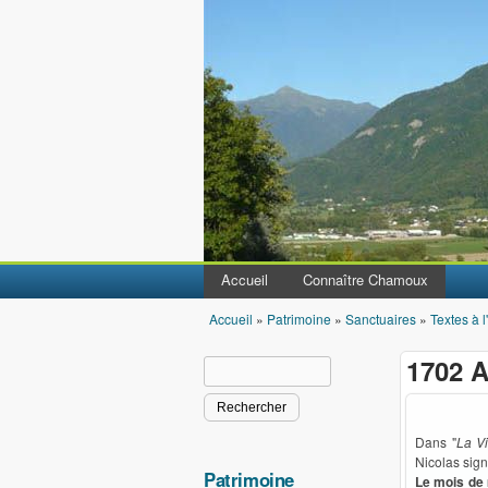
Accueil
Connaître Chamoux
Accueil
»
Patrimoine
»
Sanctuaires
»
Textes à l
Vous êtes ici
1702 
Rechercher
Formulaire de recherche
Dans "
La Vi
Nicolas sign
Patrimoine
Le mois de 