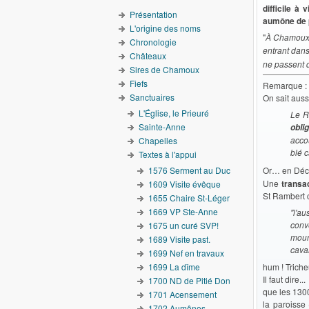
difficile à
Présentation
aumône de p
L'origine des noms
"
À Chamoux
Chronologie
entrant dans 
Châteaux
ne passent 
Sires de Chamoux
Fiefs
Remarque :
Sanctuaires
On sait aussi
L'Église, le Prieuré
Le R
Sainte-Anne
obli
acco
Chapelles
blé c
Textes à l'appui
1576 Serment au Duc
Or…
en Dé
Une
transa
1609 Visite évêque
St Rambert 
1655 Chaire St-Léger
1669 VP Ste-Anne
"l'a
conv
1675 un curé SVP!
mour
1689 Visite past.
caval
1699 Nef en travaux
1699 La dîme
hum ! Trich
Il faut dire...
1700 ND de Pitié Don
que les 130
1701 Acensement
la paroisse
1702 Aumônes