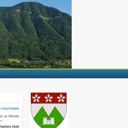
n imprimable
ean et Renée
":
haines était