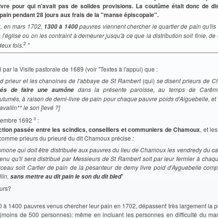
 vivre pour qui n'avait pas de solides provisions. La coutûme était donc de di
ain pendant 28 jours aux frais de la "manse épiscopale".
, en mars 1702,
pauvres viennent chercher le quartier de pain qu'ils
1300 à 1400
l'église où on les contraint à demeurer jusqu'à ce que la distribution soit finie, de 
2
deux fois
.
"
 par la Visite pastorale de 1689 (voir "Textes à l'appui) que :
d prieur et les chanoines de l'abbaye de St Rambert
(qui)
se disent prieurs de 
dans la présente paroisse, au temps de Carême
gés de faire une aumône
utumés, à raison de demi-livre de pain pour chaque pauvre poids d'Aiguebelle, e
avallin** le son [levé ?]
3
cembre 1692
:
ction passée entre les scindics, conseillers et communiers de Chamoux
, et le
comme prieurs du prieuré du dit Chamoux précise
:
usmone qui doit être distribuée aux pauvres du lieu de Chamoux les vendredy du ca
enu qu'il sera distribué par Messieurs de St Rambert soit par leur fermier à chaq
ceau soit Cartier de pain de la pesanteur de demy livre poid d'Ayguebelle com
lin,
"
sans mettre au dit pain le son du dit bled
eurs?
0 à 1400 pauvres venus chercher leur pain en 1702, dépassent très largement la p
 (moins de 500 personnes): même en incluant les personnes en difficulté du m