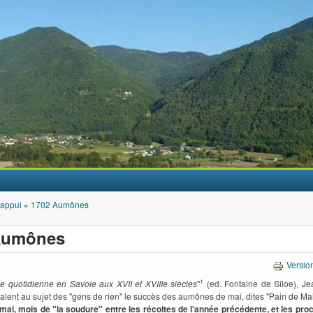
Aller au contenu principal
'appui
»
1702 Aumônes
Aumônes
Versio
e quotidienne en Savoie aux XVII et XVIIIe siècles
"
1
(ed. Fontaine de Siloe), J
alent au sujet des "gens de rien" le succès des aumônes de mai, dites "Pain de Mai
mai, mois de "la soudure" entre les récoltes de l'année précédente, et les proc