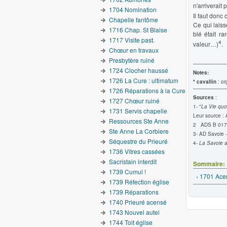
n'arriverait 
1704 Nomination
Il faut donc 
Chapelle fantôme
Ce qui laiss
1716 Chap. St Blaise
blé était r
1717 Visite past.
4
valeur…)
.
Chœur en travaux
Presbytère ruiné
1724 Clocher haussé
Notes:
1726 La Cure : ultimatum
* cavallin
: or
1726 Réparations à la Cure
Sources
:
1727 Chœur ruiné
1- "
La Vie quo
1731 Servis chapelle
Leur source :
Ressources Ste Anne
2 ADS B 017
Ste Anne La Corbiere
3- AD Savoie -
Séquestre du Prieuré
4-
La Savoie a
1736 Vitres cassées
Sacristain interdit
Sommaire:
1739 Cumul !
‹ 1701 Ac
1739 Réfection église
1739 Réparations
1740 Prieuré acensé
1743 Nouvel autel
1744 Toit église