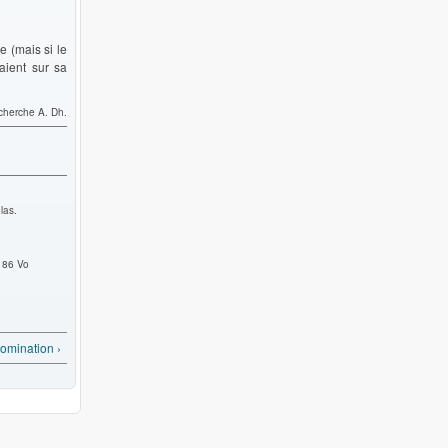
e (mais si le
aient sur sa
cherche A. Dh.
las.
" 86 Vo
omination ›