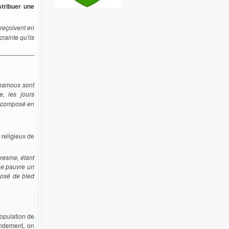
stribuer une
 reçoivent en
crainte qu'ils
Chamoux sont
, les jours
t composé en
s religieux de
resme, étant
ue pauvre un
posé de bled
opulation de
andement, on