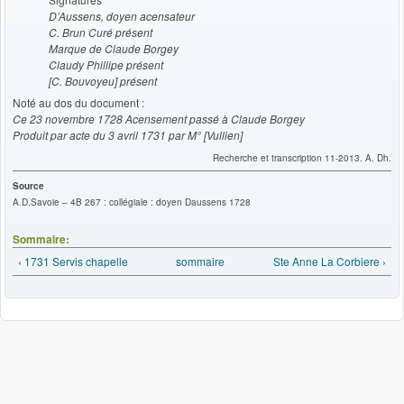
D’Aussens, doyen acensateur
C. Brun Curé présent
Marque de Claude Borgey
Claudy Phillipe présent
[C. Bouvoyeu] présent
Noté au dos du document :
Ce 23 novembre 1728 Acensement passé à Claude Borgey
Produit par acte du 3 avril 1731 par M° [Vullien]
Recherche et transcription 11-2013. A. Dh.
Source
A.D.Savoie – 4B 267 : collégiale : doyen Daussens 1728
Sommaire:
‹ 1731 Servis chapelle
sommaire
Ste Anne La Corbiere ›