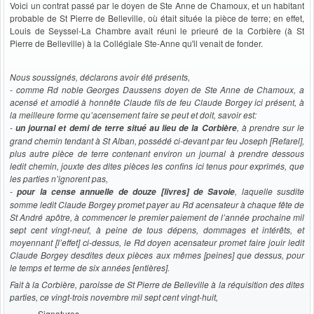
Voici un contrat passé par le doyen de Ste Anne de Chamoux, et un habitant
probable de St Pierre de Belleville, où était située la pièce de terre; en effet,
Louis de Seyssel-La Chambre avait réuni le prieuré de la Corbière (à St
Pierre de Belleville) à la Collégiale Ste-Anne qu'il venait de fonder.
Nous soussignés, déclarons avoir été présents,
- comme Rd noble Georges Daussens doyen de Ste Anne de Chamoux, a
acensé et amodié à honnête Claude fils de feu Claude Borgey ici présent, à
la meilleure forme qu’acensement faire se peut et doit, savoir est:
-
, à prendre sur le
un journal et demi de terre situé au lieu de la Corbière
grand chemin tendant à St Alban, possédé ci-devant par feu Joseph [Refarel],
plus autre pièce de terre contenant environ un journal à prendre dessous
ledit chemin, jouxte des dites pièces les confins ici tenus pour exprimés, que
les parties n’ignorent pas,
-
, laquelle susdite
pour la cense annuelle de douze [livres] de Savoie
somme ledit Claude Borgey promet payer au Rd acensateur à chaque fête de
St André apôtre, à commencer le premier paiement de l’année prochaine mil
sept cent vingt-neuf, à peine de tous dépens, dommages et intérêts, et
moyennant [l’effet] ci-dessus, le Rd doyen acensateur promet faire jouir ledit
Claude Borgey desdites deux pièces aux mêmes [peines] que dessus, pour
le temps et terme de six années [entières].
Fait à la Corbière, paroisse de St Pierre de Belleville à la réquisition des dites
parties, ce vingt-trois novembre mil sept cent vingt-huit,
Signatures