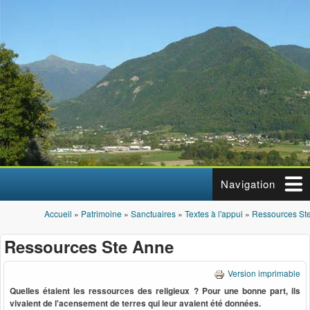
Aller au contenu principal
Navigation
Accueil
»
Patrimoine
»
Sanctuaires
»
Textes à l'appui
»
Ressources St
Vous êtes ici
Ressources Ste Anne
Version imprimable
Quelles étaient les ressources des religieux ? Pour une bonne part, ils
vivaient de l'acensement de terres qui leur avaient été données.