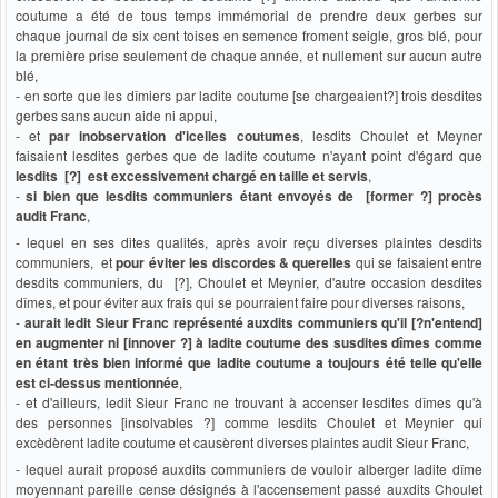
coutume a été de tous temps immémorial de prendre deux gerbes sur
chaque journal de six cent toises en semence froment seigle, gros blé, pour
la première prise seulement de chaque année, et nullement sur aucun autre
blé,
- en sorte que les dîmiers par ladite coutume [se chargeaient?] trois desdites
gerbes sans aucun aide ni appui,
- et
par inobservation d'icelles coutumes
, lesdits Choulet et Meyner
faisaient lesdites gerbes que de ladite coutume n'ayant point d'égard que
lesdits [?] est excessivement chargé en taille et servis
,
-
si bien que lesdits communiers étant envoyés de [former ?] procès
audit Franc
,
- lequel en ses dites qualités, après avoir reçu diverses plaintes desdits
communiers, et
pour éviter les discordes & querelles
qui se faisaient entre
desdits communiers, du [?], Choulet et Meynier, d'autre occasion desdites
dîmes, et pour éviter aux frais qui se pourraient faire pour diverses raisons,
-
aurait ledit Sieur Franc représenté auxdits communiers qu'il [?n'entend]
en augmenter ni [innover ?] à ladite coutume des susdites dîmes comme
en étant très bien informé que ladite coutume a toujours été telle qu'elle
est ci-dessus mentionnée
,
- et d'ailleurs, ledit Sieur Franc ne trouvant à accenser lesdites dîmes qu'à
des personnes [insolvables ?] comme lesdits Choulet et Meynier qui
excèdèrent ladite coutume et causèrent diverses plaintes audit Sieur Franc,
- lequel aurait proposé auxdits communiers de vouloir alberger ladite dîme
moyennant pareille cense désignés à l'accensement passé auxdits Choulet