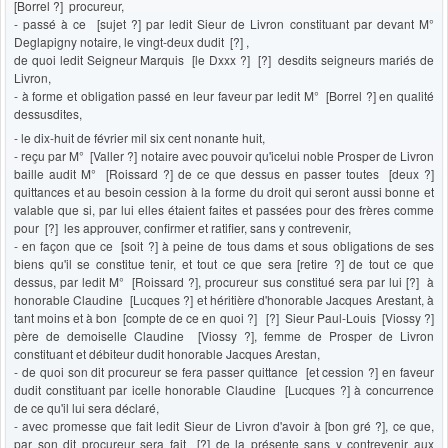
[Borrel ?] procureur,
- passé à ce [sujet ?] par ledit Sieur de Livron constituant par devant M°
Deglapigny notaire, le vingt-deux dudit [?] ,
de quoi ledit Seigneur Marquis [le Dxxx ?] [?] desdits seigneurs mariés de
Livron,
- à forme et obligation passé en leur faveur par ledit M° [Borrel ?] en qualité
dessusdites,
- le dix-huit de février mil six cent nonante huit,
- reçu par M° [Valler ?] notaire avec pouvoir qu'icelui noble Prosper de Livron
baille audit M° [Roissard ?] de ce que dessus en passer toutes [deux ?]
quittances et au besoin cession à la forme du droit qui seront aussi bonne et
valable que si, par lui elles étaient faites et passées pour des frères comme
pour [?] les approuver, confirmer et ratifier, sans y contrevenir,
- en façon que ce [soit ?] à peine de tous dams et sous obligations de ses
biens qu'il se constitue tenir, et tout ce que sera [retire ?] de tout ce que
dessus, par ledit M° [Roissard ?], procureur sus constitué sera par lui [?] à
honorable Claudine [Lucques ?] et héritière d'honorable Jacques Arestant, à
tant moins et à bon [compte de ce en quoi ?] [?] Sieur Paul-Louis [Viossy ?]
père de demoiselle Claudine [Viossy ?], femme de Prosper de Livron
constituant et débiteur dudit honorable Jacques Arestan,
- de quoi son dit procureur se fera passer quittance [et cession ?] en faveur
dudit constituant par icelle honorable Claudine [Lucques ?] à concurrence
de ce qu'il lui sera déclaré,
- avec promesse que fait ledit Sieur de Livron d'avoir à [bon gré ?], ce que,
par son dit procureur sera fait [?] de la présente sans y contrevenir aux