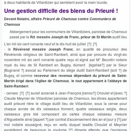
à deux habitants de Villardizier qui semblent avoir la main lourde.
Une gestion difficile des biens du Prieuré !
Devant Notaire, affaire
contre
Prieuré de Chamoux
Communiers de
Chamoux
Abbergement pour les communiers de Villardiziers, paroisse de Chamoux
passé par le
Rd messire Joseph de Franc, prieur de St Martin
audit lieu
L'an mil six cent nonante neuf et le dix-huit de juillet [?] [?]
- le
Révérend messire Joseph Franc
, en qualité de procureur des
Révérends religieux de Saint-Rambert, ainsi que par procure du vingt-six
novembre mil six cent nonante quatre reçu et signé par M° Beurdin notaire
royal du lieu de St Rambert en Bugey, dûment [égalisé?] par le Sieur
[Bugnand ?] avocat au Parlement du siège dudit Saint-Rambert [soit ?] de
Bugey, et comme
receveur des revenus dépendant du prieuré de Saint-
Martin érigé dans l'église de Chamoux
,
le tout appartenant à l'abbaye de
Saint-Rambert
- censes [?] [?] aurait accensé à Jean-François [ramxx?] Choulet et [avec ?]
Claude Meynier de Villardizier paroisse de Chamoux, les dîmes appartenant
audit prieuré rière le village dudit lieu de Villardizier, sous la cense pour
chaque année de dix vaisseaux froment, quatre vaisseaux seigle, deux
vaisseaux gros blé composant six cartes chaque vaisseau mesure
d'Aiguebelle ainsi [appert ?] par contrat d'accensement des an et jour y [?] par
moi notaire soussigné, reçu en vertu duquel lesdits Choulet et Meynier
excédèrent de beaucoup la coutume [?] dîmerie attendu que l'ancienne