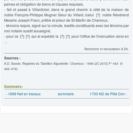
peines et obligation de biens et clauses requises,
- fait et passé à Villardizier, dans le grand chemin à côté de la maison de
noble François-Philippe Mugner Sieur du Villard, icelui [?] noble Révérend
Messire Joseph Franc, prêtre et prieur de St-Martin de Chamoux,
- témoins requis, signé sur la minute, lesdits constituants avec les témoins par
moi notaire susdit soussigné,
- pour ce [?] [?] qui ai expédié la [?] [?] pour l'office de l'insinuation ainsi en
…
Recherche et transcription A.Dh.
Sources :
A.D. Savoie, Registres du Tabellion Aiguebelle / Chamoux - 1699 (2C 2072) F° 453 (II
469 /479)
Sommaire:
‹ 1699 Nef en travaux
sommaire
1700 ND de Pitié Don ›