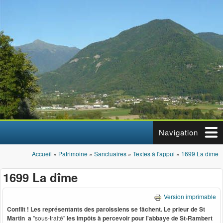
Aller au contenu principal
Navigation
Accueil
»
Patrimoine
»
Sanctuaires
»
Textes à l'appui
»
1699 La dîme
Vous êtes ici
1699 La dîme
Version imprimable
Conflit ! Les représentants des paroissiens se fâchent. Le prieur de St
Martin
a
"sous-traité"
les impôts à percevoir
pour l'abbaye de St-Rambert